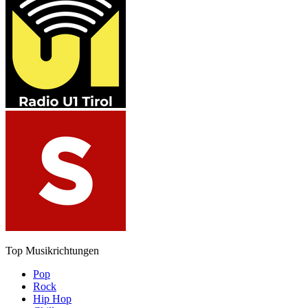
Top Musikrichtungen
Pop
Rock
Hip Hop