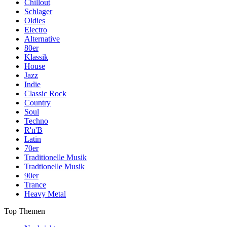
Chillout
Schlager
Oldies
Electro
Alternative
80er
Klassik
House
Jazz
Indie
Classic Rock
Country
Soul
Techno
R'n'B
Latin
70er
Traditionelle Musik
Tradtionelle Musik
90er
Trance
Heavy Metal
Top Themen