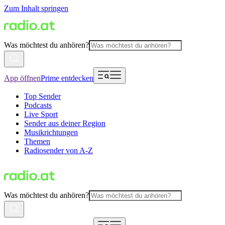
Zum Inhalt springen
Was möchtest du anhören?
App öffnen
Prime entdecken
Top Sender
Podcasts
Live Sport
Sender aus deiner Region
Musikrichtungen
Themen
Radiosender von A-Z
Was möchtest du anhören?