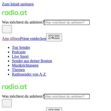
Zum Inhalt springen
Was möchtest du anhören?
App öffnen
Prime entdecken
Top Sender
Podcasts
Live Sport
Sender aus deiner Region
Musikrichtungen
Themen
Radiosender von A-Z
Was möchtest du anhören?