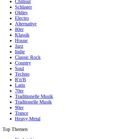
Chillout
Schlager
Oldies
Electro
Alternative
80er
Klassik
House
Jazz
Indie
Classic Rock
Country
Soul
Techno
R'n'B
Latin
70er
Traditionelle Musik
Tradtionelle Musik
90er
Trance
Heavy Metal
Top Themen