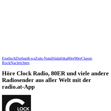
Englisch
Durban
KwaZulu-Natal
Südafrika
80er
90er
Classic
Rock
Nachrichten
Höre Clock Radio, 80ER und viele andere
Radiosender aus aller Welt mit der
radio.at-App