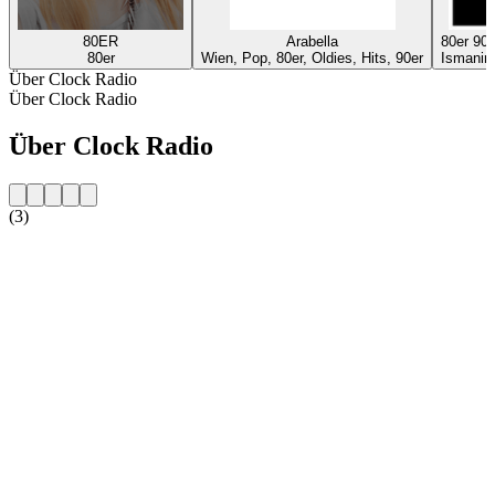
80ER
Arabella
80er 9
80er
Wien, Pop, 80er, Oldies, Hits, 90er
Ismaning
Über Clock Radio
Über Clock Radio
Über Clock Radio
(3)
Sender-Website