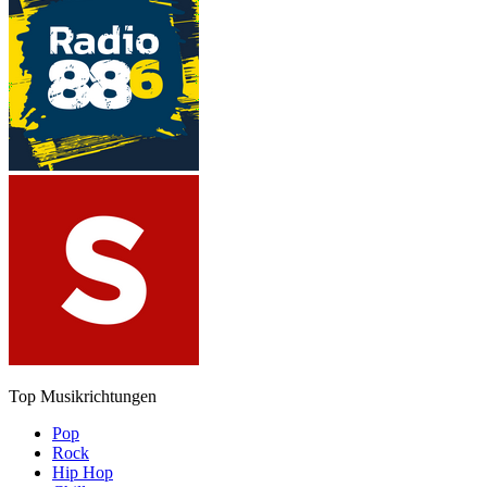
Top Musikrichtungen
Pop
Rock
Hip Hop