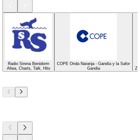
Radio Sirena Benidorm
COPE Onda Naranja - Gandía y la Safor
Altea, Charts, Talk, Hits
Gandia
Za
Top
Podcasts
Top
Podcasts
Top
Podcasts