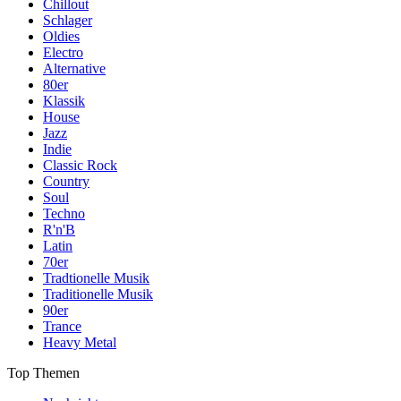
Chillout
Schlager
Oldies
Electro
Alternative
80er
Klassik
House
Jazz
Indie
Classic Rock
Country
Soul
Techno
R'n'B
Latin
70er
Tradtionelle Musik
Traditionelle Musik
90er
Trance
Heavy Metal
Top Themen