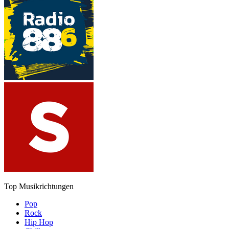
Top Musikrichtungen
Pop
Rock
Hip Hop