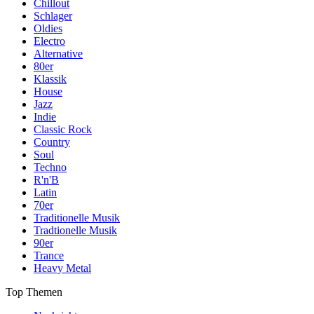
Chillout
Schlager
Oldies
Electro
Alternative
80er
Klassik
House
Jazz
Indie
Classic Rock
Country
Soul
Techno
R'n'B
Latin
70er
Traditionelle Musik
Tradtionelle Musik
90er
Trance
Heavy Metal
Top Themen