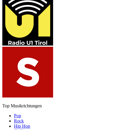
Top Musikrichtungen
Pop
Rock
Hip Hop