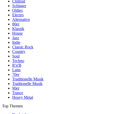
Chillout
Schlager
Oldies
Electro
Alternative
80er
Klassik
House
Jazz
Indie
Classic Rock
Country
Soul
Techno
R'n'B
Latin
70er
Traditionelle Musik
Tradtionelle Musik
90er
Trance
Heavy Metal
Top Themen