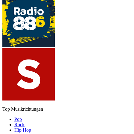
Top Musikrichtungen
Pop
Rock
Hip Hop