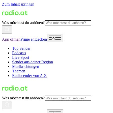
Zum Inhalt springen
Was möchtest du anhören?
App öffnen
Prime entdecken
Top Sender
Podcasts
Live Sport
Sender aus deiner Region
Musikrichtungen
Themen
Radiosender von A-Z
Was möchtest du anhören?