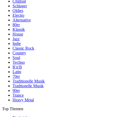
Chillout
Schlager
Oldies
Electro
Alternative
80er
Klassik
House
Jazz
Indie
Classic Rock
Country
Soul
Techno
R'n'B
Latin
70er
Traditionelle Musik
Tradtionelle Musik
90er
Trance
Heavy Metal
Top Themen