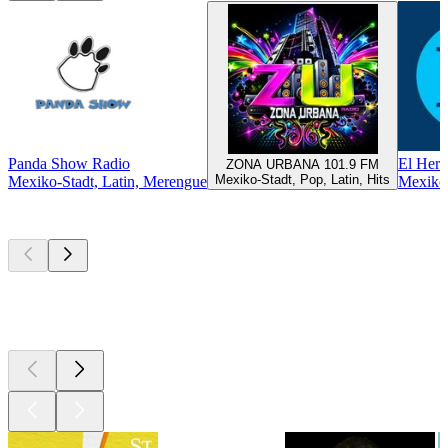
Panda Show Radio
El Hera
ZONA URBANA 101.9 FM
Mexiko-Stadt, Pop, Latin, Hits
Mexiko-Stadt, Latin, Merengue
Mexiko-
Top
Podcasts
Top
Podcasts
Top
Podcasts