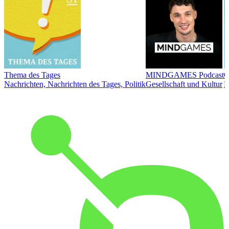
Thema des Tages
MINDGAMES Podcast
Ö
Nachrichten, Nachrichten des Tages, Politik
Gesellschaft und Kultur
N