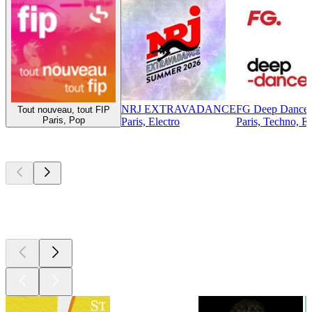
NRJ EXTRAVADANCE
FG Deep Dance
Tout nouveau, tout FIP
Paris, Pop
Paris, Electro
Paris, Techno, El
Top
Podcasts
Top
Podcasts
Top
Podcasts