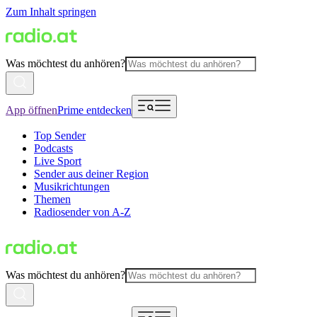
Zum Inhalt springen
Was möchtest du anhören?
App öffnen
Prime entdecken
Top Sender
Podcasts
Live Sport
Sender aus deiner Region
Musikrichtungen
Themen
Radiosender von A-Z
Was möchtest du anhören?