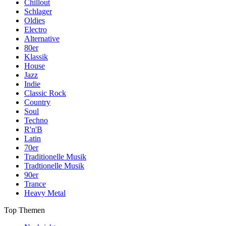
Chillout
Schlager
Oldies
Electro
Alternative
80er
Klassik
House
Jazz
Indie
Classic Rock
Country
Soul
Techno
R'n'B
Latin
70er
Traditionelle Musik
Tradtionelle Musik
90er
Trance
Heavy Metal
Top Themen