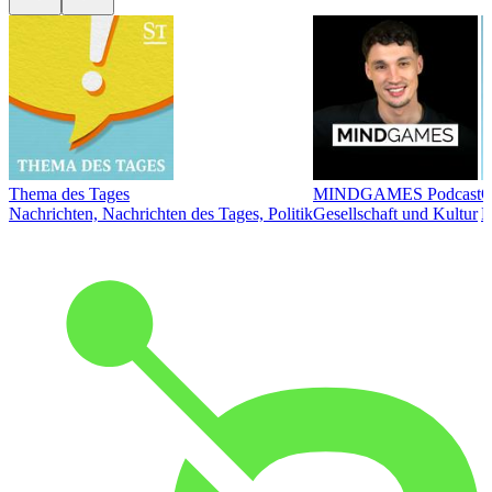
Thema des Tages
MINDGAMES Podcast
Ö
Nachrichten, Nachrichten des Tages, Politik
Gesellschaft und Kultur
N