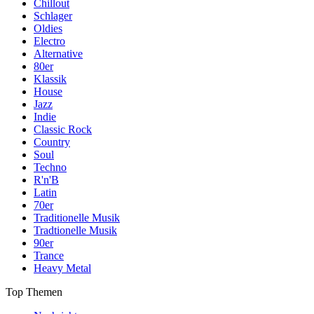
Chillout
Schlager
Oldies
Electro
Alternative
80er
Klassik
House
Jazz
Indie
Classic Rock
Country
Soul
Techno
R'n'B
Latin
70er
Traditionelle Musik
Tradtionelle Musik
90er
Trance
Heavy Metal
Top Themen