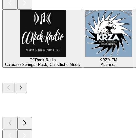
CCRock Radio
KRZA FM
Colorado Springs, Rock, Christliche Musik
Alamosa
Top
Podcasts
Top
Podcasts
Top
Podcasts