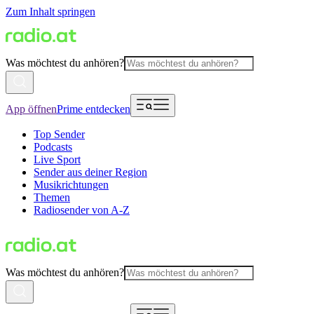
Zum Inhalt springen
Was möchtest du anhören?
App öffnen
Prime entdecken
Top Sender
Podcasts
Live Sport
Sender aus deiner Region
Musikrichtungen
Themen
Radiosender von A-Z
Was möchtest du anhören?