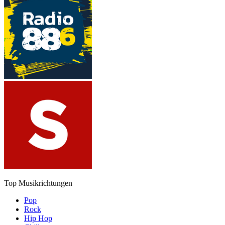
Top Musikrichtungen
Pop
Rock
Hip Hop