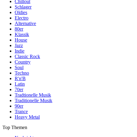
Chillout
Schlager
Oldies
Electro
Alternative
80er
Klassik
House
Jazz
Indie
Classic Rock
Country
Soul
Techno
R'n'B
Latin
70er
Tradtionelle Musik
Traditionelle Musik
90er
Trance
Heavy Metal
Top Themen