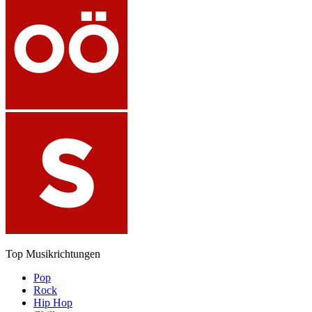
Top Musikrichtungen
Pop
Rock
Hip Hop