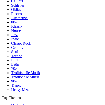
Chillout
Schlager
Oldies
Electro
Alternative
80er
Klassik
House
Jazz
Indie
Classic Rock
Country
Soul
Techno
R'n'B
Latin
70er
Traditionelle Musik
Tradtionelle Musik
90er
Trance
Heavy Metal
Top Themen