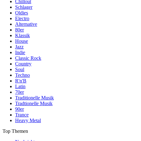
Chillout
Schlager
Oldies
Electro
Alternative
80er
Klassik
House
Jazz
Indie
Classic Rock
Country
Soul
Techno
R'n'B
Latin
70er
Traditionelle Musik
Tradtionelle Musik
90er
Trance
Heavy Metal
Top Themen