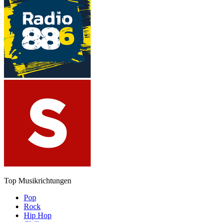
Top Musikrichtungen
Pop
Rock
Hip Hop