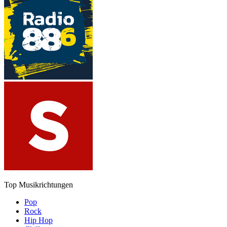
Top Musikrichtungen
Pop
Rock
Hip Hop