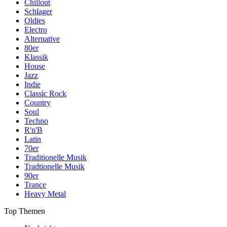
Chillout
Schlager
Oldies
Electro
Alternative
80er
Klassik
House
Jazz
Indie
Classic Rock
Country
Soul
Techno
R'n'B
Latin
70er
Traditionelle Musik
Tradtionelle Musik
90er
Trance
Heavy Metal
Top Themen