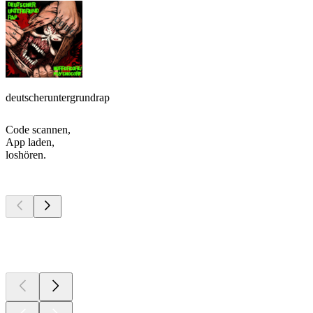
deutscheruntergrundrap
Code scannen,
App laden,
loshören.
Top
Podcasts
Top
Podcasts
Top
Podcasts