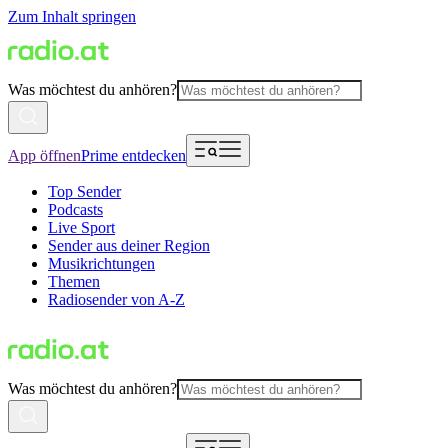
Zum Inhalt springen
Was möchtest du anhören?
App öffnen
Prime entdecken
Top Sender
Podcasts
Live Sport
Sender aus deiner Region
Musikrichtungen
Themen
Radiosender von A-Z
Was möchtest du anhören?