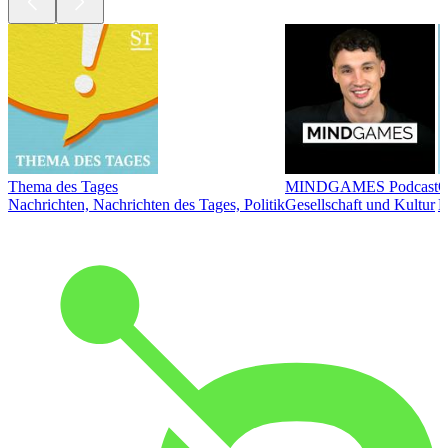
Thema des Tages
MINDGAMES Podcast
Ö
Nachrichten, Nachrichten des Tages, Politik
Gesellschaft und Kultur
N