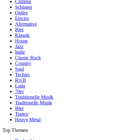
Chillout
Schlager
Oldies
Electro
Alternative
80er
Klassik
House
Jazz
Indie
Classic Rock
Country
Soul
Techno
R'n'B
Latin
70er
Traditionelle Musik
Tradtionelle Musik
90er
Trance
Heavy Metal
Top Themen