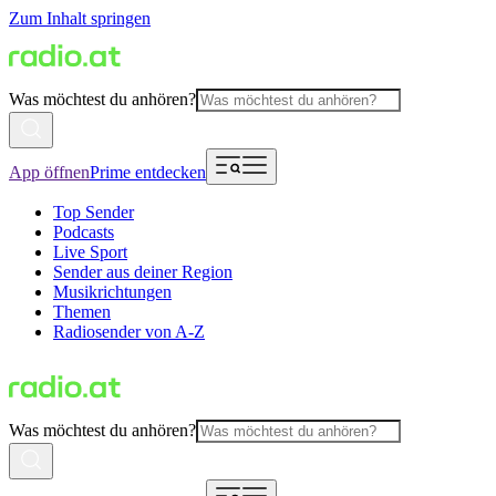
Zum Inhalt springen
Was möchtest du anhören?
App öffnen
Prime entdecken
Top Sender
Podcasts
Live Sport
Sender aus deiner Region
Musikrichtungen
Themen
Radiosender von A-Z
Was möchtest du anhören?