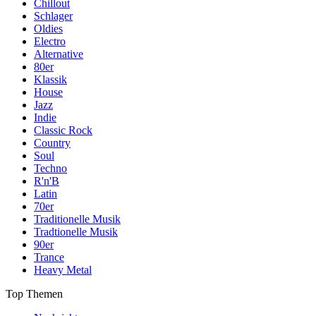
Chillout
Schlager
Oldies
Electro
Alternative
80er
Klassik
House
Jazz
Indie
Classic Rock
Country
Soul
Techno
R'n'B
Latin
70er
Traditionelle Musik
Tradtionelle Musik
90er
Trance
Heavy Metal
Top Themen