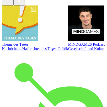
Thema des Tages
MINDGAMES Podcast
Ö
Nachrichten, Nachrichten des Tages, Politik
Gesellschaft und Kultur
N