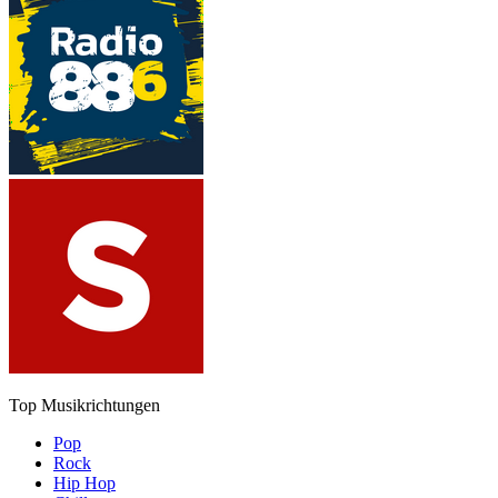
Top Musikrichtungen
Pop
Rock
Hip Hop