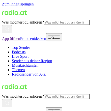
Zum Inhalt springen
Was möchtest du anhören?
App öffnen
Prime entdecken
Top Sender
Podcasts
Live Sport
Sender aus deiner Region
Musikrichtungen
Themen
Radiosender von A-Z
Was möchtest du anhören?