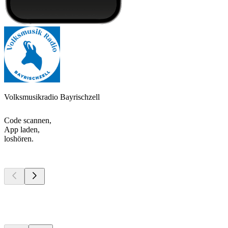
Volksmusikradio Bayrischzell
Code scannen,
App laden,
loshören.
Top
Podcasts
Top
Podcasts
Top
Podcasts