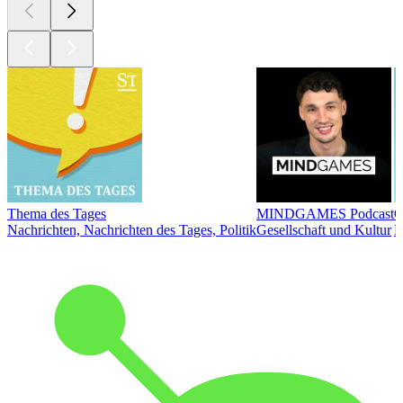
Thema des Tages
MINDGAMES Podcast
Ö
Nachrichten, Nachrichten des Tages, Politik
Gesellschaft und Kultur
N