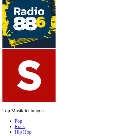
Top Musikrichtungen
Pop
Rock
Hip Hop