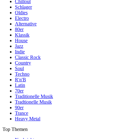
Chillout
Schlager
Oldies
Electro
Alternative
80er
Klassik
House
Jazz
Indie
Classic Rock
Country
Soul
Techno
R'n'B
Latin
70er
Traditionelle Musik
Tradtionelle Musik
90er
Trance
Heavy Metal
Top Themen