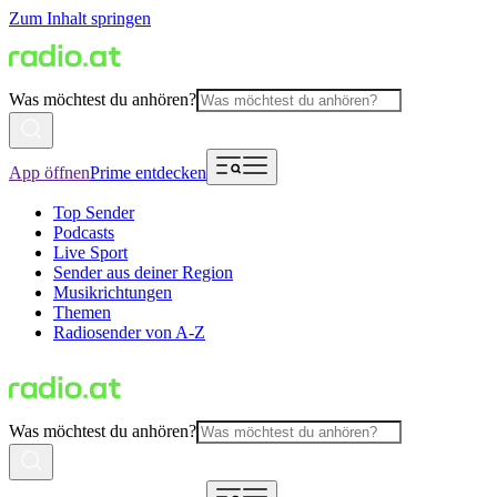
Zum Inhalt springen
Was möchtest du anhören?
App öffnen
Prime entdecken
Top Sender
Podcasts
Live Sport
Sender aus deiner Region
Musikrichtungen
Themen
Radiosender von A-Z
Was möchtest du anhören?