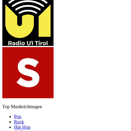
Top Musikrichtungen
Pop
Rock
Hip Hop