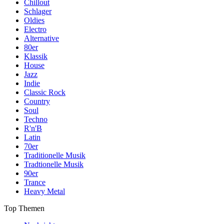
Chillout
Schlager
Oldies
Electro
Alternative
80er
Klassik
House
Jazz
Indie
Classic Rock
Country
Soul
Techno
R'n'B
Latin
70er
Traditionelle Musik
Tradtionelle Musik
90er
Trance
Heavy Metal
Top Themen