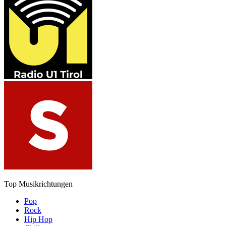
Top Musikrichtungen
Pop
Rock
Hip Hop