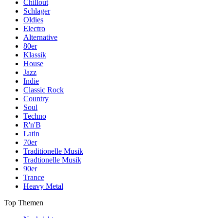
Chillout
Schlager
Oldies
Electro
Alternative
80er
Klassik
House
Jazz
Indie
Classic Rock
Country
Soul
Techno
R'n'B
Latin
70er
Traditionelle Musik
Tradtionelle Musik
90er
Trance
Heavy Metal
Top Themen