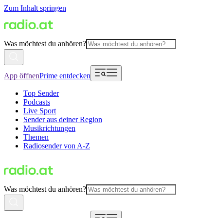
Zum Inhalt springen
Was möchtest du anhören?
App öffnen
Prime entdecken
Top Sender
Podcasts
Live Sport
Sender aus deiner Region
Musikrichtungen
Themen
Radiosender von A-Z
Was möchtest du anhören?