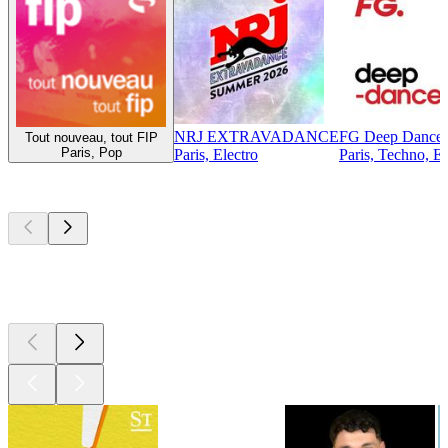
NRJ EXTRAVADANCE
FG Deep Dance
Tout nouveau, tout FIP
Paris, Pop
Paris, Electro
Paris, Techno, El
Top
Podcasts
Top
Podcasts
Top
Podcasts