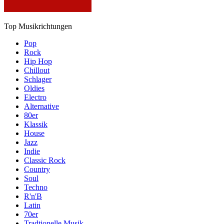
Top Musikrichtungen
Pop
Rock
Hip Hop
Chillout
Schlager
Oldies
Electro
Alternative
80er
Klassik
House
Jazz
Indie
Classic Rock
Country
Soul
Techno
R'n'B
Latin
70er
Tradtionelle Musik