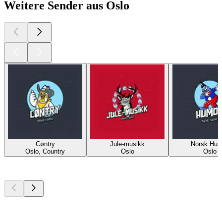
Weitere Sender aus Oslo
Cøntry
Jule-musikk
Norsk Hum
Oslo, Country
Oslo
Oslo
Top
Podcasts
Top
Podcasts
Top
Podcasts