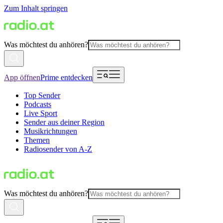
Zum Inhalt springen
Was möchtest du anhören?
App öffnen
Prime entdecken
Top Sender
Podcasts
Live Sport
Sender aus deiner Region
Musikrichtungen
Themen
Radiosender von A-Z
Was möchtest du anhören?