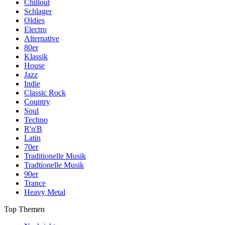
Chillout
Schlager
Oldies
Electro
Alternative
80er
Klassik
House
Jazz
Indie
Classic Rock
Country
Soul
Techno
R'n'B
Latin
70er
Traditionelle Musik
Tradtionelle Musik
90er
Trance
Heavy Metal
Top Themen