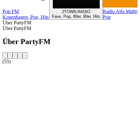
Pop FM
Radio Alfa Midtjy
2TOWN RADIO
Faxe, Pop, 80er, 90er, Hits
Kopenhagen, Pop, Hits
Pop
Über PartyFM
Über PartyFM
Über PartyFM
(55)
Sender-Website