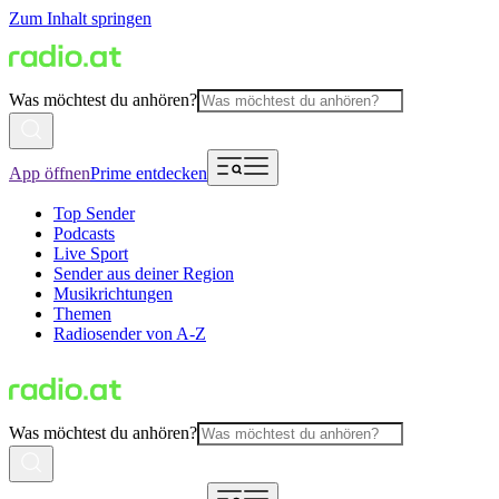
Zum Inhalt springen
Was möchtest du anhören?
App öffnen
Prime entdecken
Top Sender
Podcasts
Live Sport
Sender aus deiner Region
Musikrichtungen
Themen
Radiosender von A-Z
Was möchtest du anhören?