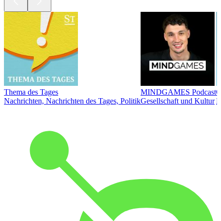
Thema des Tages
MINDGAMES Podcast
Ö
Nachrichten, Nachrichten des Tages, Politik
Gesellschaft und Kultur
N