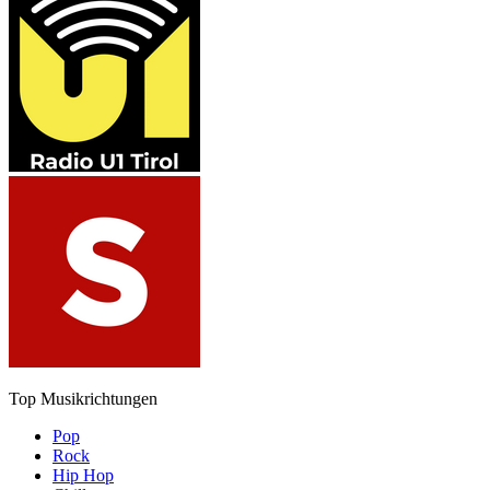
Top Musikrichtungen
Pop
Rock
Hip Hop