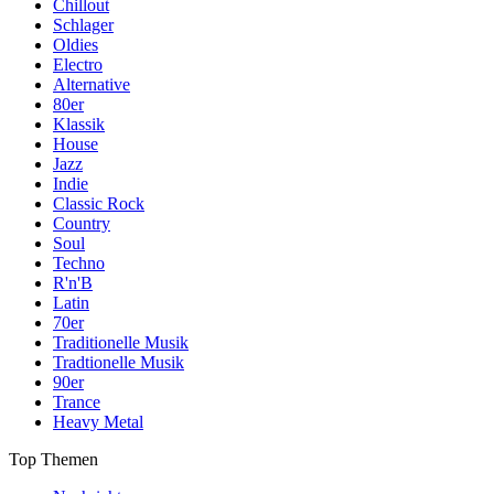
Chillout
Schlager
Oldies
Electro
Alternative
80er
Klassik
House
Jazz
Indie
Classic Rock
Country
Soul
Techno
R'n'B
Latin
70er
Traditionelle Musik
Tradtionelle Musik
90er
Trance
Heavy Metal
Top Themen