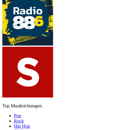
Top Musikrichtungen
Pop
Rock
Hip Hop