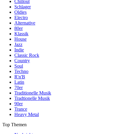
Chillout
Schlager
Oldies
Electro
Alternative
80er
Klassik
House
Jazz
Indie
Classic Rock
Country
Soul
Techno
R'n'B
Latin
70er
Traditionelle Musik
Tradtionelle Musik
90er
Trance
Heavy Metal
Top Themen