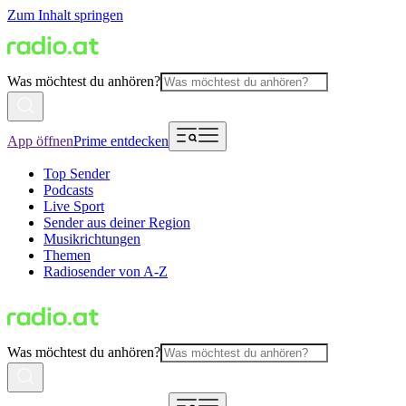
Zum Inhalt springen
Was möchtest du anhören?
App öffnen
Prime entdecken
Top Sender
Podcasts
Live Sport
Sender aus deiner Region
Musikrichtungen
Themen
Radiosender von A-Z
Was möchtest du anhören?