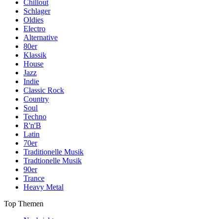
Chillout
Schlager
Oldies
Electro
Alternative
80er
Klassik
House
Jazz
Indie
Classic Rock
Country
Soul
Techno
R'n'B
Latin
70er
Traditionelle Musik
Tradtionelle Musik
90er
Trance
Heavy Metal
Top Themen