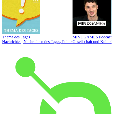
Thema des Tages
MINDGAMES Podcast
Ö
Nachrichten, Nachrichten des Tages, Politik
Gesellschaft und Kultur
N