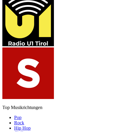
Top Musikrichtungen
Pop
Rock
Hip Hop