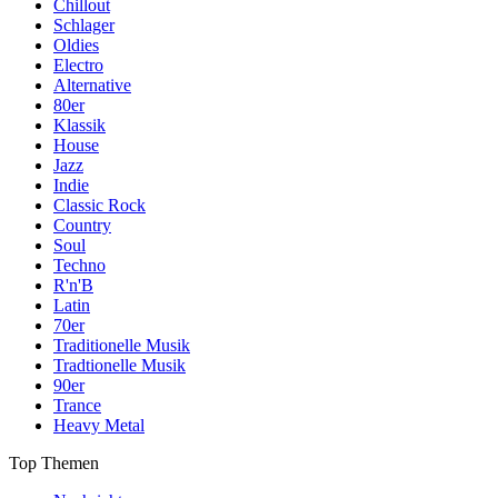
Chillout
Schlager
Oldies
Electro
Alternative
80er
Klassik
House
Jazz
Indie
Classic Rock
Country
Soul
Techno
R'n'B
Latin
70er
Traditionelle Musik
Tradtionelle Musik
90er
Trance
Heavy Metal
Top Themen