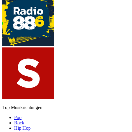
Top Musikrichtungen
Pop
Rock
Hip Hop