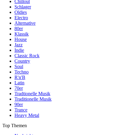
Chillout
Schlager
Oldies
Electro
Alternative
80er
Klassik
House
Jazz
Indie
Classic Rock
Country
Soul
Techno
R'n'B
Latin
70er
Tradtionelle Musik
Traditionelle Musik
90er
Trance
Heavy Metal
Top Themen