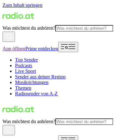
Zum Inhalt springen
Was möchtest du anhören?
App öffnen
Prime entdecken
Top Sender
Podcasts
Live Sport
Sender aus deiner Region
Musikrichtungen
Themen
Radiosender von A-Z
Was möchtest du anhören?