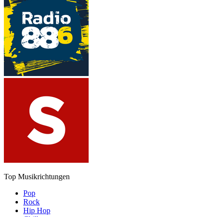
Top Musikrichtungen
Pop
Rock
Hip Hop