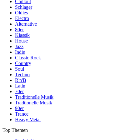
Chillout
Schlager
Oldies
Electro
Alternative
80er
Klassik
House
Jazz
Indie
Classic Rock
Country
Soul
Techno
R'n'B
Latin
70er
Traditionelle Musik
Tradtionelle Musik
90er
Trance
Heavy Metal
Top Themen