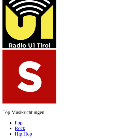
Top Musikrichtungen
Pop
Rock
Hip Hop