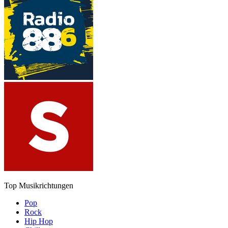
Top Musikrichtungen
Pop
Rock
Hip Hop