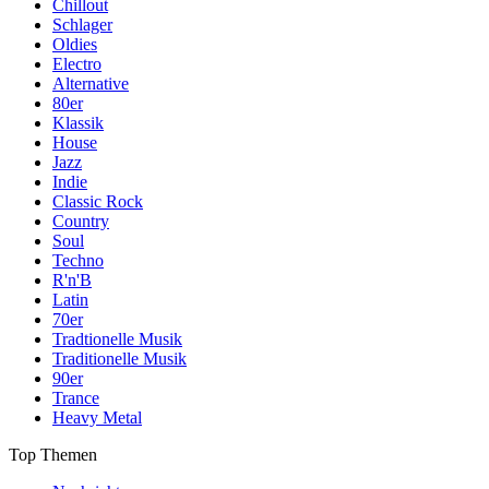
Chillout
Schlager
Oldies
Electro
Alternative
80er
Klassik
House
Jazz
Indie
Classic Rock
Country
Soul
Techno
R'n'B
Latin
70er
Tradtionelle Musik
Traditionelle Musik
90er
Trance
Heavy Metal
Top Themen