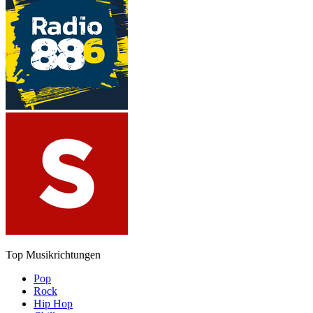
Top Musikrichtungen
Pop
Rock
Hip Hop