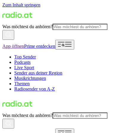
Zum Inhalt springen
Was möchtest du anhören?
App öffnen
Prime entdecken
Top Sender
Podcasts
Live Sport
Sender aus deiner Region
Musikrichtungen
Themen
Radiosender von A-Z
Was möchtest du anhören?