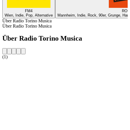
FM4
ROC
Wien, Indie, Pop, Alternative
Mannheim, Indie, Rock, 90er, Grunge, Hard 
Über Radio Torino Musica
Über Radio Torino Musica
Über Radio Torino Musica
(1)
Sender-Website