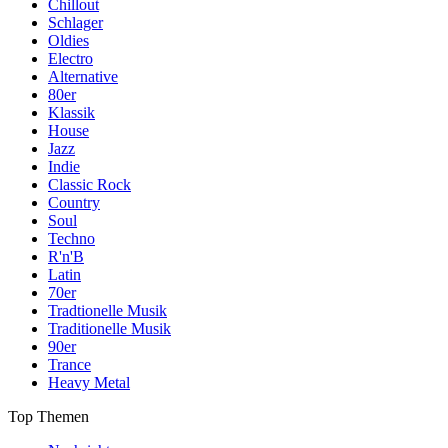
Chillout
Schlager
Oldies
Electro
Alternative
80er
Klassik
House
Jazz
Indie
Classic Rock
Country
Soul
Techno
R'n'B
Latin
70er
Tradtionelle Musik
Traditionelle Musik
90er
Trance
Heavy Metal
Top Themen