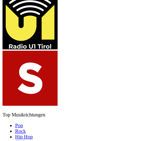
Top Musikrichtungen
Pop
Rock
Hip Hop