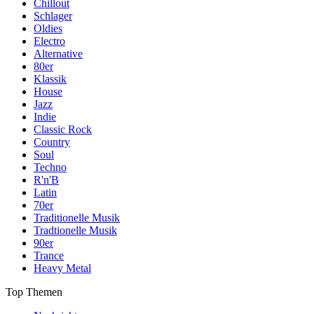
Chillout
Schlager
Oldies
Electro
Alternative
80er
Klassik
House
Jazz
Indie
Classic Rock
Country
Soul
Techno
R'n'B
Latin
70er
Traditionelle Musik
Tradtionelle Musik
90er
Trance
Heavy Metal
Top Themen