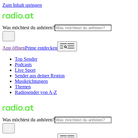
Zum Inhalt springen
Was möchtest du anhören?
App öffnen
Prime entdecken
Top Sender
Podcasts
Live Sport
Sender aus deiner Region
Musikrichtungen
Themen
Radiosender von A-Z
Was möchtest du anhören?