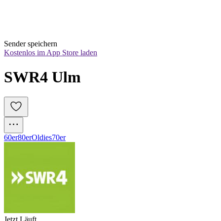
Sender speichern
Kostenlos im App Store laden
SWR4 Ulm
60er
80er
Oldies
70er
Jetzt Läuft