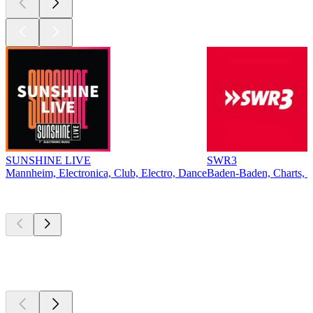
SUNSHINE LIVE
SWR3
Mannheim, Electronica, Club, Electro, Dance
Baden-Baden, Charts, 
Top
Podcasts
Top
Podcasts
Top
Podcasts