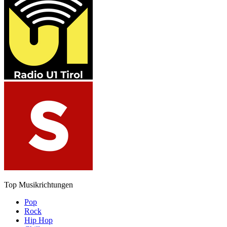
Top Musikrichtungen
Pop
Rock
Hip Hop