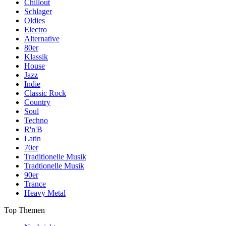
Chillout
Schlager
Oldies
Electro
Alternative
80er
Klassik
House
Jazz
Indie
Classic Rock
Country
Soul
Techno
R'n'B
Latin
70er
Traditionelle Musik
Tradtionelle Musik
90er
Trance
Heavy Metal
Top Themen