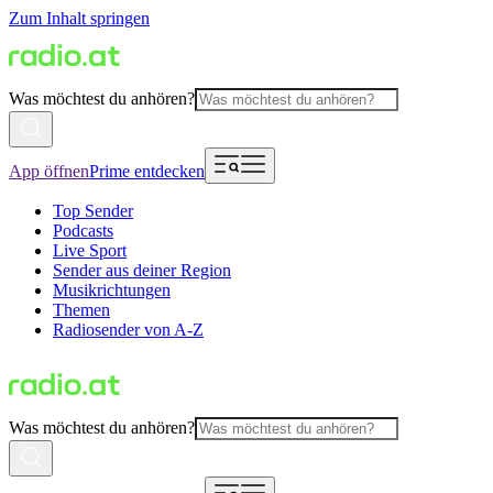
Zum Inhalt springen
Was möchtest du anhören?
App öffnen
Prime entdecken
Top Sender
Podcasts
Live Sport
Sender aus deiner Region
Musikrichtungen
Themen
Radiosender von A-Z
Was möchtest du anhören?