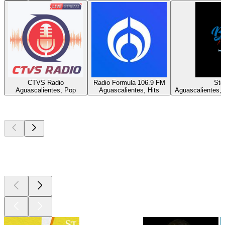
CTVS Radio
Radio Formula 106.9 FM
Ste
Aguascalientes, Pop
Aguascalientes, Hits
Aguascalientes, 8
Top
Podcasts
Top
Podcasts
Top
Podcasts