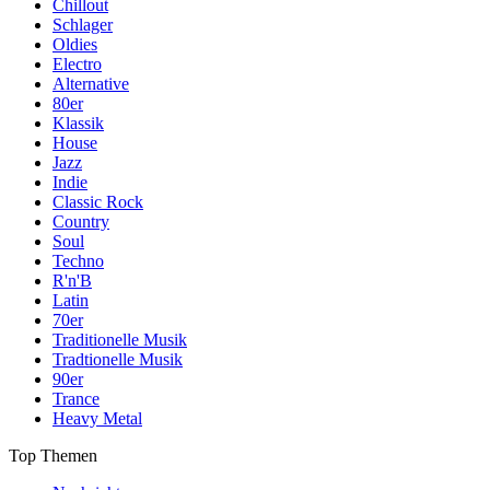
Chillout
Schlager
Oldies
Electro
Alternative
80er
Klassik
House
Jazz
Indie
Classic Rock
Country
Soul
Techno
R'n'B
Latin
70er
Traditionelle Musik
Tradtionelle Musik
90er
Trance
Heavy Metal
Top Themen