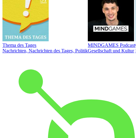
Thema des Tages
MINDGAMES Podcast
Ö
Nachrichten, Nachrichten des Tages, Politik
Gesellschaft und Kultur
N