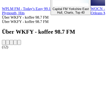
WPLM FM - Today's Easy 99.1
WOCN - O
Capital FM Yorkshire East
Hull, Charts, Top 40
Plymouth, Hits
Orleans M
Über WKFY - koffee 98.7 FM
Über WKFY - koffee 98.7 FM
Über WKFY - koffee 98.7 FM
(12)
Sender-Website