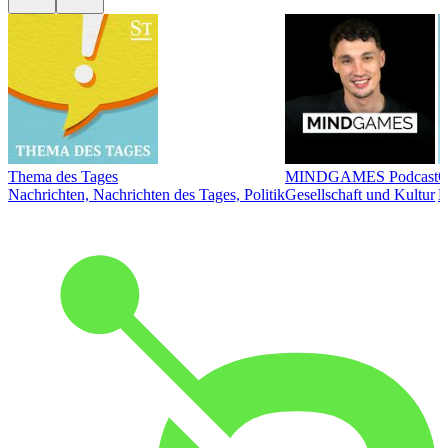
Thema des Tages
MINDGAMES Podcast
Ö
Nachrichten, Nachrichten des Tages, Politik
Gesellschaft und Kultur
N