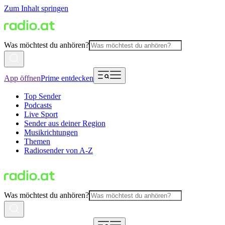
Zum Inhalt springen
Was möchtest du anhören?
App öffnen
Prime entdecken
Top Sender
Podcasts
Live Sport
Sender aus deiner Region
Musikrichtungen
Themen
Radiosender von A-Z
Was möchtest du anhören?