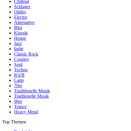
Chillout
Schlager
Oldies
Electro
Alternative
80er
Klassik
House
Jazz
Indie
Classic Rock
Country
Soul
Techno
R'n'B
Latin
70er
Traditionelle Musik
Tradtionelle Musik
90er
Trance
Heavy Metal
Top Themen