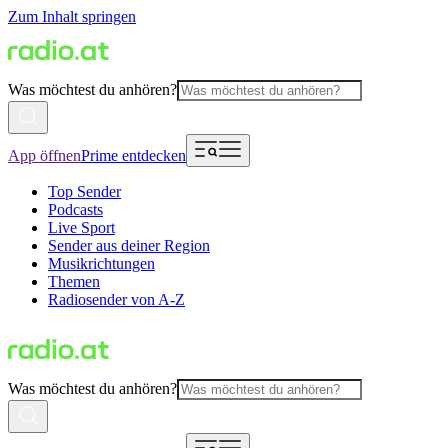
Zum Inhalt springen
Was möchtest du anhören?
App öffnen
Prime entdecken
Top Sender
Podcasts
Live Sport
Sender aus deiner Region
Musikrichtungen
Themen
Radiosender von A-Z
Was möchtest du anhören?