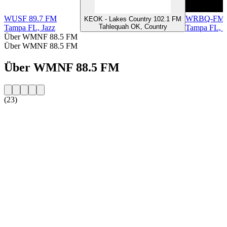
WUSF 89.7 FM
WRBQ-FM -
KEOK - Lakes Country 102.1 FM
Tahlequah OK, Country
Tampa FL, Jazz
Tampa FL, H
Über WMNF 88.5 FM
Über WMNF 88.5 FM
Über WMNF 88.5 FM
(23)
Sender-Website