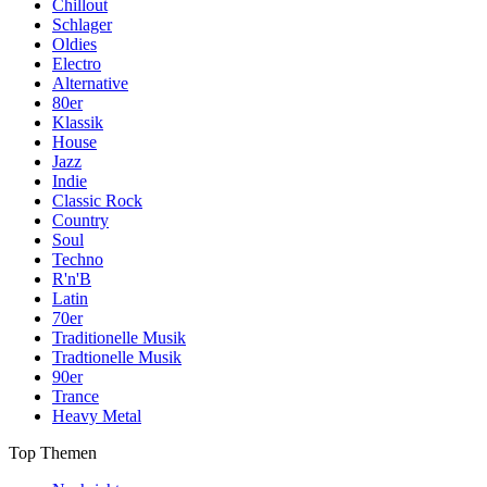
Chillout
Schlager
Oldies
Electro
Alternative
80er
Klassik
House
Jazz
Indie
Classic Rock
Country
Soul
Techno
R'n'B
Latin
70er
Traditionelle Musik
Tradtionelle Musik
90er
Trance
Heavy Metal
Top Themen