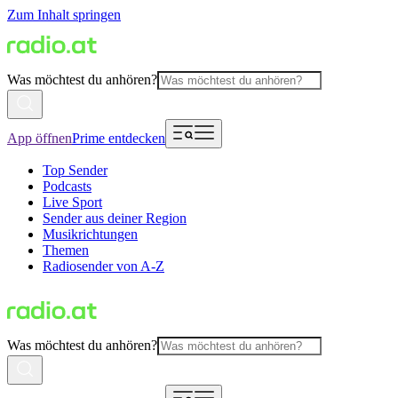
Zum Inhalt springen
Was möchtest du anhören?
App öffnen
Prime entdecken
Top Sender
Podcasts
Live Sport
Sender aus deiner Region
Musikrichtungen
Themen
Radiosender von A-Z
Was möchtest du anhören?