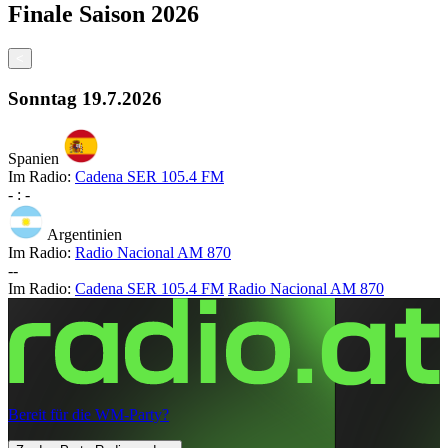
Finale
Saison
2026
<
Sonntag
19.7.2026
Spanien
Im Radio:
Cadena SER 105.4 FM
-
:
-
Argentinien
Im Radio:
Radio Nacional AM 870
-
-
Im Radio:
Cadena SER 105.4 FM
Radio Nacional AM 870
Bereit für die WM-Party?