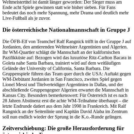
Weltmeistertitel ist damit länger geworden: Der Sieger muss am
Ende acht Spiele gewinnen statt wie bisher sieben. Für Fans
bedeutet das noch mehr Spannung, mehr Drama und deutlich mehr
Live-Fußball als je zuvor.
Die österreichische Nationalmannschaft in Gruppe J
Die ÖFB-Elf von Teamchef Ralf Rangnick trifft in der Gruppe J auf
Jordanien, den amtierenden Weltmeister Argentinien und Algerien.
Ihr WM-Quartier schlägt die Mannschaft an der kalifornischen
Pazifikküste auf: Bezogen wird das luxuriöse Ritz-Carlton Bacara in
Goleta nahe Santa Barbara, trainiert wird auf dem weitläufigen
Gelände der University of California, Santa Barbara. Die
Gruppenspiele führen das Team quer durch die USA: Auftakt gegen
WM-Debütant Jordanien in San Francisco, zweites Spiel gegen
Lionel Messi und Titelverteidiger Argentinien in Dallas, und der
abschließende Gruppengegner Algerien erwartet die Mannschaft in
Kansas City. Besonders bemerkenswert: Für Österreich ist es nach
28 Jahren Abstinenz erst die achte WM-Teilnahme überhaupt – die
letzte Endrunde datiert aus dem Jahr 1998 in Frankreich. Mit Ralf
Rangnick an der Seitenlinie und Kapitän David Alaba im Zentrum
soll nun endlich wieder der Sprung in die K.o.-Runde gelingen.
Zeitverschiebung: Die große Herausforderung für