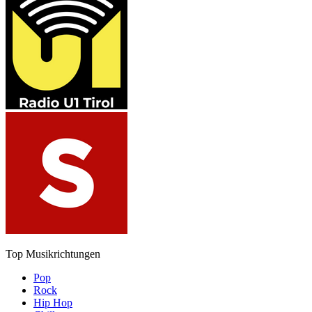
Top Musikrichtungen
Pop
Rock
Hip Hop