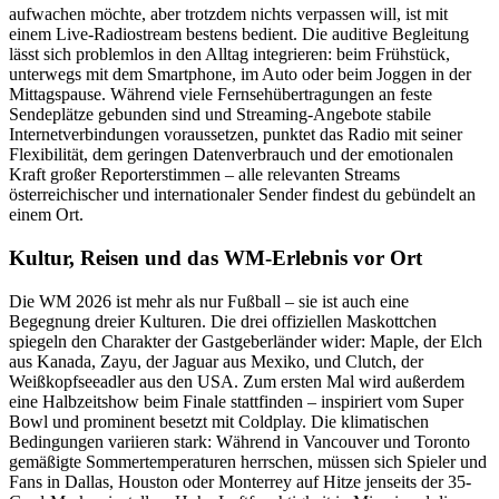
aufwachen möchte, aber trotzdem nichts verpassen will, ist mit
einem Live-Radiostream bestens bedient. Die auditive Begleitung
lässt sich problemlos in den Alltag integrieren: beim Frühstück,
unterwegs mit dem Smartphone, im Auto oder beim Joggen in der
Mittagspause. Während viele Fernsehübertragungen an feste
Sendeplätze gebunden sind und Streaming-Angebote stabile
Internetverbindungen voraussetzen, punktet das Radio mit seiner
Flexibilität, dem geringen Datenverbrauch und der emotionalen
Kraft großer Reporterstimmen – alle relevanten Streams
österreichischer und internationaler Sender findest du gebündelt an
einem Ort.
Kultur, Reisen und das WM-Erlebnis vor Ort
Die WM 2026 ist mehr als nur Fußball – sie ist auch eine
Begegnung dreier Kulturen. Die drei offiziellen Maskottchen
spiegeln den Charakter der Gastgeberländer wider: Maple, der Elch
aus Kanada, Zayu, der Jaguar aus Mexiko, und Clutch, der
Weißkopfseeadler aus den USA. Zum ersten Mal wird außerdem
eine Halbzeitshow beim Finale stattfinden – inspiriert vom Super
Bowl und prominent besetzt mit Coldplay. Die klimatischen
Bedingungen variieren stark: Während in Vancouver und Toronto
gemäßigte Sommertemperaturen herrschen, müssen sich Spieler und
Fans in Dallas, Houston oder Monterrey auf Hitze jenseits der 35-