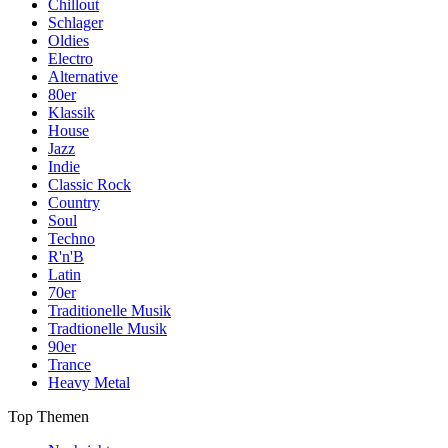
Chillout
Schlager
Oldies
Electro
Alternative
80er
Klassik
House
Jazz
Indie
Classic Rock
Country
Soul
Techno
R'n'B
Latin
70er
Traditionelle Musik
Tradtionelle Musik
90er
Trance
Heavy Metal
Top Themen