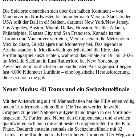
Die Spielorte erstrecken sich über den halben Kontinent – von
Vancouver im Nordwesten bis hinunter nach Mexiko-Stadt. In den
USA rollt der Ball in elf Städten, darunter New York/New Jersey,
Los Angeles, Boston, Miami, Dallas, Houston, Seattle, Atlanta,
Philadelphia, Kansas City und San Francisco. Kanada ist mit
Toronto und Vancouver vertreten, Mexiko steuert die Metropolen
Mexiko-Stadt, Guadalajara und Monterrey bei. Das legendäre
Aztekenstadion in Mexiko-Stadt genießt dabei die Ehre, das
Eröffnungsspiel auszurichten, während das Finale am 19. Juli 2026
im MetLife Stadium in East Rutherford bei New York steigt.
Zwischen dem nördlichsten und südlichsten Austragungsort liegen
fast 4.000 Kilometer Luftlinie – eine logistische Herausforderung,
die es so noch nie gab.
Neuer Modus: 48 Teams und ein Sechzehntelfinale
Mit der Aufstockung auf 48 Mannschaften hat die FIFA einen völlig
neuen Turniermodus eingeführt. Die Teams werden in zwölf
Gruppen zu je vier Nationen aufgeteilt und tragen in der Vorrunde
insgesamt 72 Partien aus. Neben den Gruppenersten und -zweiten
qualifizieren sich auch die acht besten Gruppendritten für die K.o.-
Phase. Dadurch entsteht erstmals ein Sechzehntelfinale mit 32
Teams – eine Runde mehr als bei früheren Turnieren. Der Weg zum