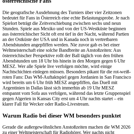
österreichische Fans
Die geografische Ausdehnung des Turniers über vier Zeitzonen
bedeutet für Fans in Österreich eine echte Belastungsprobe. Je nach
Spielort beträgt die Zeitverschiebung zwischen sechs und neun
Stunden. Spiele aus Mexiko und von der US-Westküste beginnen
aus österreichischer Sicht oft erst tief in der Nacht, während Partien
an der Ostküste der USA und in Kanada noch in vertretbaren
Abendstunden angepfiffen werden. Nie zuvor gab es bei einer
Weltmeisterschaft eine solche Bandbreite an Anstoßzeiten: Aus
österreichischer Perspektive rollt der Ball täglich von den frühen
Abendstunden um 18 Uhr bis hinein in den Morgen gegen 6 Uhr
MESZ. Wer alle Spiele live verfolgen möchte, wird einige
Nachtschichten einlegen müssen. Besonders pikant für die rot-weiß-
roten Fans: Das WM-Auftaktspiel gegen Jordanien in San Francisco
wird bereits um 6 Uhr früh MESZ angepfiffen, das Duell mit
Argentinien in Dallas lässt sich immerhin ab 19 Uhr MESZ
entspannt vom Sofa aus verfolgen, während das letzte Gruppenspiel
gegen Algerien in Kansas City erst um 4 Uhr nachts startet – ein
klarer Fall für Wecker oder Radio-Livestream.
Warum Radio bei dieser WM besonders punktet
Gerade die außergewöhnlichen Anstoßzeiten machen die WM 2026
zu einer Weltmeisterschaft für Radiohörer. Wer nachts nicht