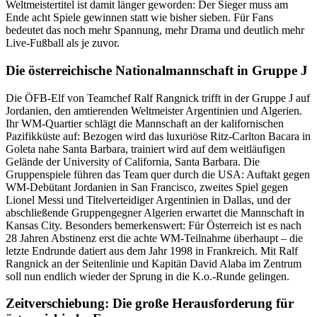
Weltmeistertitel ist damit länger geworden: Der Sieger muss am
Ende acht Spiele gewinnen statt wie bisher sieben. Für Fans
bedeutet das noch mehr Spannung, mehr Drama und deutlich mehr
Live-Fußball als je zuvor.
Die österreichische Nationalmannschaft in Gruppe J
Die ÖFB-Elf von Teamchef Ralf Rangnick trifft in der Gruppe J auf
Jordanien, den amtierenden Weltmeister Argentinien und Algerien.
Ihr WM-Quartier schlägt die Mannschaft an der kalifornischen
Pazifikküste auf: Bezogen wird das luxuriöse Ritz-Carlton Bacara in
Goleta nahe Santa Barbara, trainiert wird auf dem weitläufigen
Gelände der University of California, Santa Barbara. Die
Gruppenspiele führen das Team quer durch die USA: Auftakt gegen
WM-Debütant Jordanien in San Francisco, zweites Spiel gegen
Lionel Messi und Titelverteidiger Argentinien in Dallas, und der
abschließende Gruppengegner Algerien erwartet die Mannschaft in
Kansas City. Besonders bemerkenswert: Für Österreich ist es nach
28 Jahren Abstinenz erst die achte WM-Teilnahme überhaupt – die
letzte Endrunde datiert aus dem Jahr 1998 in Frankreich. Mit Ralf
Rangnick an der Seitenlinie und Kapitän David Alaba im Zentrum
soll nun endlich wieder der Sprung in die K.o.-Runde gelingen.
Zeitverschiebung: Die große Herausforderung für