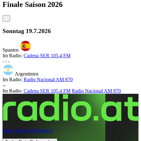
Finale
Saison
2026
<
Sonntag
19.7.2026
Spanien
Im Radio:
Cadena SER 105.4 FM
-
:
-
Argentinien
Im Radio:
Radio Nacional AM 870
-
-
Im Radio:
Cadena SER 105.4 FM
Radio Nacional AM 870
Bereit für die WM-Party?