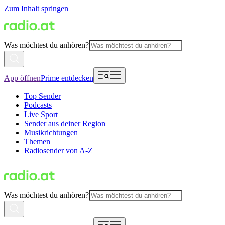
Zum Inhalt springen
Was möchtest du anhören?
App öffnen
Prime entdecken
Top Sender
Podcasts
Live Sport
Sender aus deiner Region
Musikrichtungen
Themen
Radiosender von A-Z
Was möchtest du anhören?