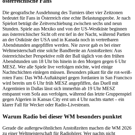
österreichische Fans
Die geografische Ausdehnung des Turniers über vier Zeitzonen
bedeutet für Fans in Österreich eine echte Belastungsprobe. Je nach
Spielort beträgt die Zeitverschiebung zwischen sechs und neun
Stunden. Spiele aus Mexiko und von der US-Westküste beginnen
aus österreichischer Sicht oft erst tief in der Nacht, während Partien
an der Ostküste der USA und in Kanada noch in vertretbaren
Abendstunden angepfiffen werden. Nie zuvor gab es bei einer
Weltmeisterschaft eine solche Bandbreite an Anstoßzeiten: Aus
österreichischer Perspektive rollt der Ball täglich von den frühen
Abendstunden um 18 Uhr bis hinein in den Morgen gegen 6 Uhr
MESZ. Wer alle Spiele live verfolgen möchte, wird einige
Nachtschichten einlegen müssen. Besonders pikant für die rot-weiß-
roten Fans: Das WM-Auftaktspiel gegen Jordanien in San Francisco
wird bereits um 6 Uhr früh MESZ angepfiffen, das Duell mit
Argentinien in Dallas lässt sich immerhin ab 19 Uhr MESZ
entspannt vom Sofa aus verfolgen, während das letzte Gruppenspiel
gegen Algerien in Kansas City erst um 4 Uhr nachts startet – ein
klarer Fall für Wecker oder Radio-Livestream.
Warum Radio bei dieser WM besonders punktet
Gerade die außergewöhnlichen Anstoßzeiten machen die WM 2026
zu einer Weltmeisterschaft für Radiohörer. Wer nachts nicht