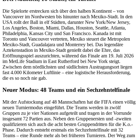
Die Spielorte erstrecken sich über den halben Kontinent – von
Vancouver im Nordwesten bis hinunter nach Mexiko-Stadt. In den
USA rollt der Ball in elf Städten, darunter New York/New Jersey,
Los Angeles, Boston, Miami, Dallas, Houston, Seattle, Atlanta,
Philadelphia, Kansas City und San Francisco. Kanada ist mit
Toronto und Vancouver vertreten, Mexiko steuert die Metropolen
Mexiko-Stadt, Guadalajara und Monterrey bei. Das legendäre
Aztekenstadion in Mexiko-Stadt genießt dabei die Ehre, das
Eröffnungsspiel auszurichten, während das Finale am 19. Juli 2026
im MetLife Stadium in East Rutherford bei New York steigt.
Zwischen dem nördlichsten und südlichsten Austragungsort liegen
fast 4.000 Kilometer Luftlinie – eine logistische Herausforderung,
die es so noch nie gab.
Neuer Modus: 48 Teams und ein Sechzehntelfinale
Mit der Aufstockung auf 48 Mannschaften hat die FIFA einen völlig
neuen Turniermodus eingeführt. Die Teams werden in zwölf
Gruppen zu je vier Nationen aufgeteilt und tragen in der Vorrunde
insgesamt 72 Partien aus. Neben den Gruppenersten und -zweiten
qualifizieren sich auch die acht besten Gruppendritten für die K.o.-
Phase. Dadurch entsteht erstmals ein Sechzehntelfinale mit 32
Teams – eine Runde mehr als bei früheren Turnieren. Der Weg zum