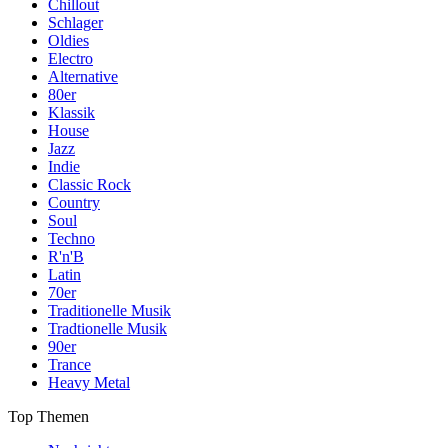
Chillout
Schlager
Oldies
Electro
Alternative
80er
Klassik
House
Jazz
Indie
Classic Rock
Country
Soul
Techno
R'n'B
Latin
70er
Traditionelle Musik
Tradtionelle Musik
90er
Trance
Heavy Metal
Top Themen