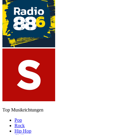
Top Musikrichtungen
Pop
Rock
Hip Hop