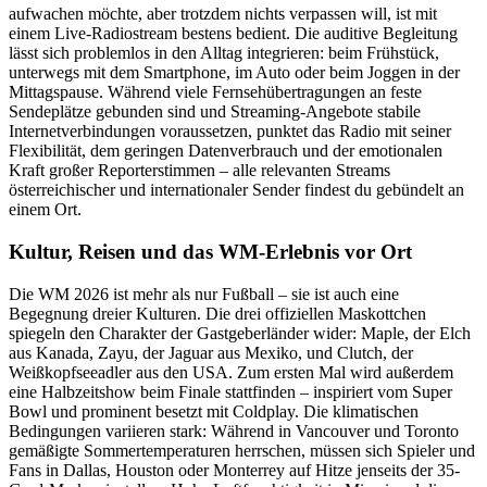
aufwachen möchte, aber trotzdem nichts verpassen will, ist mit
einem Live-Radiostream bestens bedient. Die auditive Begleitung
lässt sich problemlos in den Alltag integrieren: beim Frühstück,
unterwegs mit dem Smartphone, im Auto oder beim Joggen in der
Mittagspause. Während viele Fernsehübertragungen an feste
Sendeplätze gebunden sind und Streaming-Angebote stabile
Internetverbindungen voraussetzen, punktet das Radio mit seiner
Flexibilität, dem geringen Datenverbrauch und der emotionalen
Kraft großer Reporterstimmen – alle relevanten Streams
österreichischer und internationaler Sender findest du gebündelt an
einem Ort.
Kultur, Reisen und das WM-Erlebnis vor Ort
Die WM 2026 ist mehr als nur Fußball – sie ist auch eine
Begegnung dreier Kulturen. Die drei offiziellen Maskottchen
spiegeln den Charakter der Gastgeberländer wider: Maple, der Elch
aus Kanada, Zayu, der Jaguar aus Mexiko, und Clutch, der
Weißkopfseeadler aus den USA. Zum ersten Mal wird außerdem
eine Halbzeitshow beim Finale stattfinden – inspiriert vom Super
Bowl und prominent besetzt mit Coldplay. Die klimatischen
Bedingungen variieren stark: Während in Vancouver und Toronto
gemäßigte Sommertemperaturen herrschen, müssen sich Spieler und
Fans in Dallas, Houston oder Monterrey auf Hitze jenseits der 35-