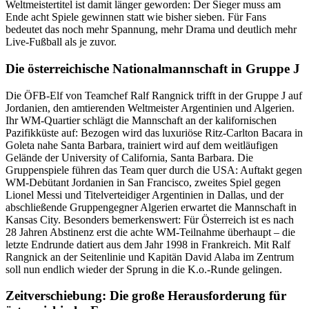
Weltmeistertitel ist damit länger geworden: Der Sieger muss am
Ende acht Spiele gewinnen statt wie bisher sieben. Für Fans
bedeutet das noch mehr Spannung, mehr Drama und deutlich mehr
Live-Fußball als je zuvor.
Die österreichische Nationalmannschaft in Gruppe J
Die ÖFB-Elf von Teamchef Ralf Rangnick trifft in der Gruppe J auf
Jordanien, den amtierenden Weltmeister Argentinien und Algerien.
Ihr WM-Quartier schlägt die Mannschaft an der kalifornischen
Pazifikküste auf: Bezogen wird das luxuriöse Ritz-Carlton Bacara in
Goleta nahe Santa Barbara, trainiert wird auf dem weitläufigen
Gelände der University of California, Santa Barbara. Die
Gruppenspiele führen das Team quer durch die USA: Auftakt gegen
WM-Debütant Jordanien in San Francisco, zweites Spiel gegen
Lionel Messi und Titelverteidiger Argentinien in Dallas, und der
abschließende Gruppengegner Algerien erwartet die Mannschaft in
Kansas City. Besonders bemerkenswert: Für Österreich ist es nach
28 Jahren Abstinenz erst die achte WM-Teilnahme überhaupt – die
letzte Endrunde datiert aus dem Jahr 1998 in Frankreich. Mit Ralf
Rangnick an der Seitenlinie und Kapitän David Alaba im Zentrum
soll nun endlich wieder der Sprung in die K.o.-Runde gelingen.
Zeitverschiebung: Die große Herausforderung für