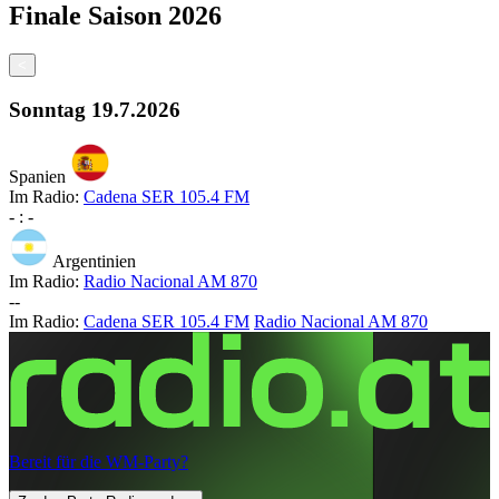
Finale
Saison
2026
<
Sonntag
19.7.2026
Spanien
Im Radio:
Cadena SER 105.4 FM
-
:
-
Argentinien
Im Radio:
Radio Nacional AM 870
-
-
Im Radio:
Cadena SER 105.4 FM
Radio Nacional AM 870
Bereit für die WM-Party?