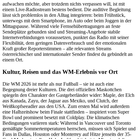
aufwachen möchte, aber trotzdem nichts verpassen will, ist mit
einem Live-Radiostream bestens bedient. Die auditive Begleitung
lässt sich problemlos in den Alltag integrieren: beim Frühstück,
unterwegs mit dem Smartphone, im Auto oder beim Joggen in der
Mittagspause. Während viele Fernsehübertragungen an feste
Sendeplätze gebunden sind und Streaming-Angebote stabile
Internetverbindungen voraussetzen, punktet das Radio mit seiner
Flexibilität, dem geringen Datenverbrauch und der emotionalen
Kraft großer Reporterstimmen – alle relevanten Streams
österreichischer und internationaler Sender findest du gebündelt an
einem Ort.
Kultur, Reisen und das WM-Erlebnis vor Ort
Die WM 2026 ist mehr als nur Fußball – sie ist auch eine
Begegnung dreier Kulturen. Die drei offiziellen Maskottchen
spiegeln den Charakter der Gastgeberländer wider: Maple, der Elch
aus Kanada, Zayu, der Jaguar aus Mexiko, und Clutch, der
Weißkopfseeadler aus den USA. Zum ersten Mal wird außerdem
eine Halbzeitshow beim Finale stattfinden – inspiriert vom Super
Bowl und prominent besetzt mit Coldplay. Die klimatischen
Bedingungen variieren stark: Während in Vancouver und Toronto
gemäßigte Sommertemperaturen herrschen, müssen sich Spieler und
Fans in Dallas, Houston oder Monterrey auf Hitze jenseits der 35-