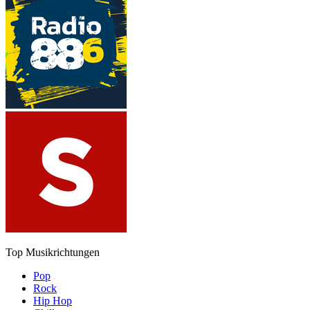
Top Musikrichtungen
Pop
Rock
Hip Hop