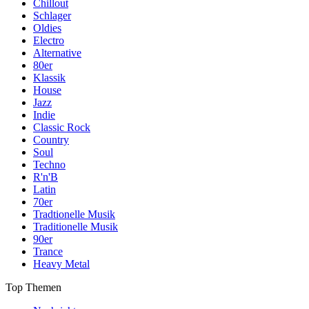
Chillout
Schlager
Oldies
Electro
Alternative
80er
Klassik
House
Jazz
Indie
Classic Rock
Country
Soul
Techno
R'n'B
Latin
70er
Tradtionelle Musik
Traditionelle Musik
90er
Trance
Heavy Metal
Top Themen