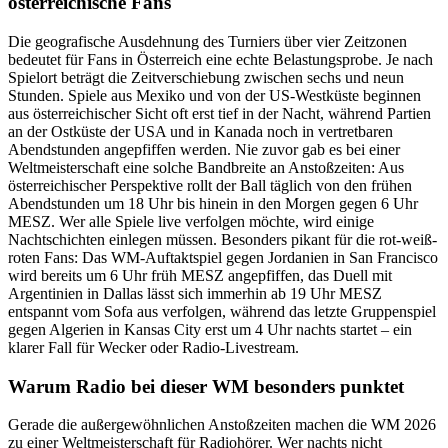
österreichische Fans
Die geografische Ausdehnung des Turniers über vier Zeitzonen
bedeutet für Fans in Österreich eine echte Belastungsprobe. Je nach
Spielort beträgt die Zeitverschiebung zwischen sechs und neun
Stunden. Spiele aus Mexiko und von der US-Westküste beginnen
aus österreichischer Sicht oft erst tief in der Nacht, während Partien
an der Ostküste der USA und in Kanada noch in vertretbaren
Abendstunden angepfiffen werden. Nie zuvor gab es bei einer
Weltmeisterschaft eine solche Bandbreite an Anstoßzeiten: Aus
österreichischer Perspektive rollt der Ball täglich von den frühen
Abendstunden um 18 Uhr bis hinein in den Morgen gegen 6 Uhr
MESZ. Wer alle Spiele live verfolgen möchte, wird einige
Nachtschichten einlegen müssen. Besonders pikant für die rot-weiß-
roten Fans: Das WM-Auftaktspiel gegen Jordanien in San Francisco
wird bereits um 6 Uhr früh MESZ angepfiffen, das Duell mit
Argentinien in Dallas lässt sich immerhin ab 19 Uhr MESZ
entspannt vom Sofa aus verfolgen, während das letzte Gruppenspiel
gegen Algerien in Kansas City erst um 4 Uhr nachts startet – ein
klarer Fall für Wecker oder Radio-Livestream.
Warum Radio bei dieser WM besonders punktet
Gerade die außergewöhnlichen Anstoßzeiten machen die WM 2026
zu einer Weltmeisterschaft für Radiohörer. Wer nachts nicht