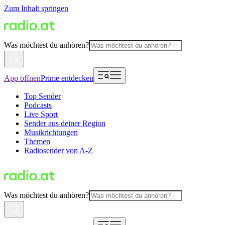
Zum Inhalt springen
Was möchtest du anhören?
App öffnen
Prime entdecken
Top Sender
Podcasts
Live Sport
Sender aus deiner Region
Musikrichtungen
Themen
Radiosender von A-Z
Was möchtest du anhören?