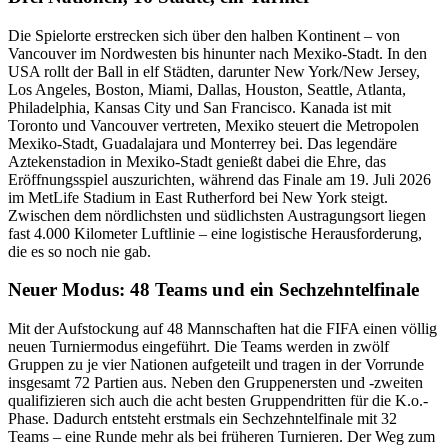
Die Spielorte erstrecken sich über den halben Kontinent – von
Vancouver im Nordwesten bis hinunter nach Mexiko-Stadt. In den
USA rollt der Ball in elf Städten, darunter New York/New Jersey,
Los Angeles, Boston, Miami, Dallas, Houston, Seattle, Atlanta,
Philadelphia, Kansas City und San Francisco. Kanada ist mit
Toronto und Vancouver vertreten, Mexiko steuert die Metropolen
Mexiko-Stadt, Guadalajara und Monterrey bei. Das legendäre
Aztekenstadion in Mexiko-Stadt genießt dabei die Ehre, das
Eröffnungsspiel auszurichten, während das Finale am 19. Juli 2026
im MetLife Stadium in East Rutherford bei New York steigt.
Zwischen dem nördlichsten und südlichsten Austragungsort liegen
fast 4.000 Kilometer Luftlinie – eine logistische Herausforderung,
die es so noch nie gab.
Neuer Modus: 48 Teams und ein Sechzehntelfinale
Mit der Aufstockung auf 48 Mannschaften hat die FIFA einen völlig
neuen Turniermodus eingeführt. Die Teams werden in zwölf
Gruppen zu je vier Nationen aufgeteilt und tragen in der Vorrunde
insgesamt 72 Partien aus. Neben den Gruppenersten und -zweiten
qualifizieren sich auch die acht besten Gruppendritten für die K.o.-
Phase. Dadurch entsteht erstmals ein Sechzehntelfinale mit 32
Teams – eine Runde mehr als bei früheren Turnieren. Der Weg zum