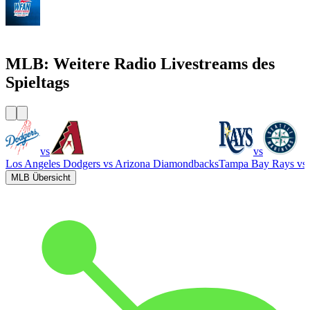
WFAN 66 AM - 101.9 FM
MLB: Weitere Radio Livestreams des
Spieltags
vs
vs
Los Angeles Dodgers
vs
Arizona Diamondbacks
Tampa Bay Rays
vs
MLB Übersicht