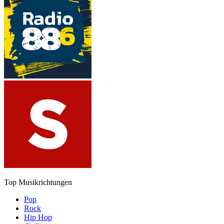
Top Musikrichtungen
Pop
Rock
Hip Hop