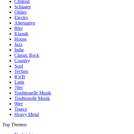
Chillout
Schlager
Oldies
Electro
Alternative
80er
Klassik
House
Jazz
Indie
Classic Rock
Country
Soul
Techno
R'n'B
Latin
70er
Traditionelle Musik
Tradtionelle Musik
90er
Trance
Heavy Metal
Top Themen