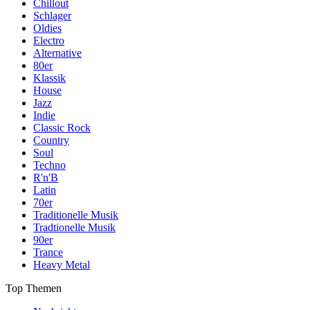
Chillout
Schlager
Oldies
Electro
Alternative
80er
Klassik
House
Jazz
Indie
Classic Rock
Country
Soul
Techno
R'n'B
Latin
70er
Traditionelle Musik
Tradtionelle Musik
90er
Trance
Heavy Metal
Top Themen