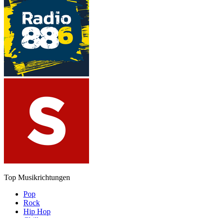
Top Musikrichtungen
Pop
Rock
Hip Hop