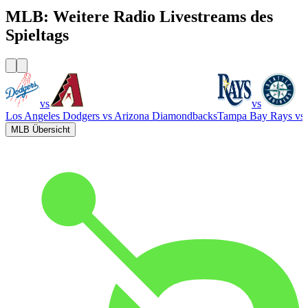
MLB: Weitere Radio Livestreams des
Spieltags
vs
vs
Los Angeles Dodgers
vs
Arizona Diamondbacks
Tampa Bay Rays
vs
MLB Übersicht