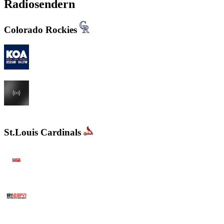
Radiosendern
Colorado Rockies
KOA 850 AM & 94.1 FM
KHOW 630 AM
St.Louis Cardinals
KMOX - NewsRadio 1120 AM
WXOS ESPN 101.1 FM