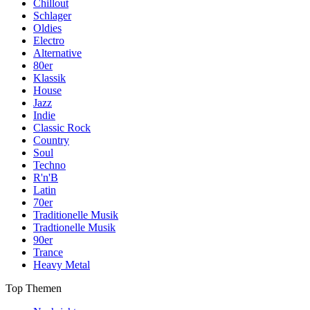
Chillout
Schlager
Oldies
Electro
Alternative
80er
Klassik
House
Jazz
Indie
Classic Rock
Country
Soul
Techno
R'n'B
Latin
70er
Traditionelle Musik
Tradtionelle Musik
90er
Trance
Heavy Metal
Top Themen