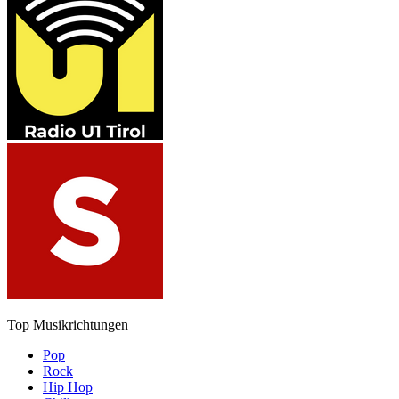
Top Musikrichtungen
Pop
Rock
Hip Hop