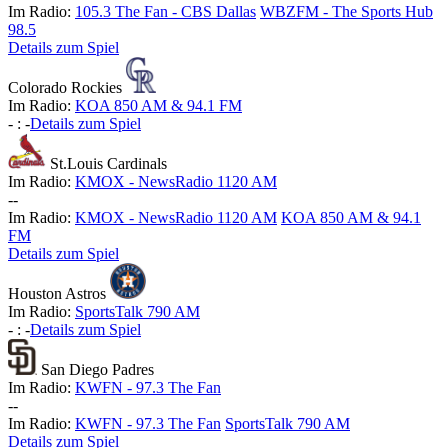
Im Radio:
105.3 The Fan - CBS Dallas
WBZFM - The Sports Hub
98.5
Details zum Spiel
Colorado Rockies
Im Radio:
KOA 850 AM & 94.1 FM
-
:
-
Details zum Spiel
St.Louis Cardinals
Im Radio:
KMOX - NewsRadio 1120 AM
-
-
Im Radio:
KMOX - NewsRadio 1120 AM
KOA 850 AM & 94.1
FM
Details zum Spiel
Houston Astros
Im Radio:
SportsTalk 790 AM
-
:
-
Details zum Spiel
San Diego Padres
Im Radio:
KWFN - 97.3 The Fan
-
-
Im Radio:
KWFN - 97.3 The Fan
SportsTalk 790 AM
Details zum Spiel