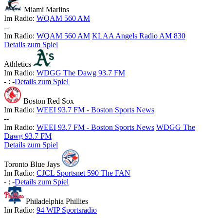
Miami Marlins
Im Radio:
WQAM 560 AM
-
-
Im Radio:
WQAM 560 AM
KLAA Angels Radio AM 830
Details zum Spiel
Athletics
Im Radio:
WDGG The Dawg 93.7 FM
-
:
-
Details zum Spiel
Boston Red Sox
Im Radio:
WEEI 93.7 FM - Boston Sports News
-
-
Im Radio:
WEEI 93.7 FM - Boston Sports News
WDGG The
Dawg 93.7 FM
Details zum Spiel
Toronto Blue Jays
Im Radio:
CJCL Sportsnet 590 The FAN
-
:
-
Details zum Spiel
Philadelphia Phillies
Im Radio:
94 WIP Sportsradio