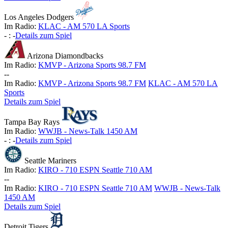
Los Angeles Dodgers
Im Radio:
KLAC - AM 570 LA Sports
-
:
-
Details zum Spiel
Arizona Diamondbacks
Im Radio:
KMVP - Arizona Sports 98.7 FM
-
-
Im Radio:
KMVP - Arizona Sports 98.7 FM
KLAC - AM 570 LA
Sports
Details zum Spiel
Tampa Bay Rays
Im Radio:
WWJB - News-Talk 1450 AM
-
:
-
Details zum Spiel
Seattle Mariners
Im Radio:
KIRO - 710 ESPN Seattle 710 AM
-
-
Im Radio:
KIRO - 710 ESPN Seattle 710 AM
WWJB - News-Talk
1450 AM
Details zum Spiel
Detroit Tigers