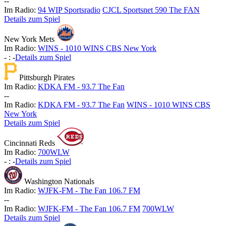
-
-
Im Radio:
94 WIP Sportsradio
CJCL Sportsnet 590 The FAN
Details zum Spiel
New York Mets
Im Radio:
WINS - 1010 WINS CBS New York
-
:
-
Details zum Spiel
Pittsburgh Pirates
Im Radio:
KDKA FM - 93.7 The Fan
-
-
Im Radio:
KDKA FM - 93.7 The Fan
WINS - 1010 WINS CBS
New York
Details zum Spiel
Cincinnati Reds
Im Radio:
700WLW
-
:
-
Details zum Spiel
Washington Nationals
Im Radio:
WJFK-FM - The Fan 106.7 FM
-
-
Im Radio:
WJFK-FM - The Fan 106.7 FM
700WLW
Details zum Spiel