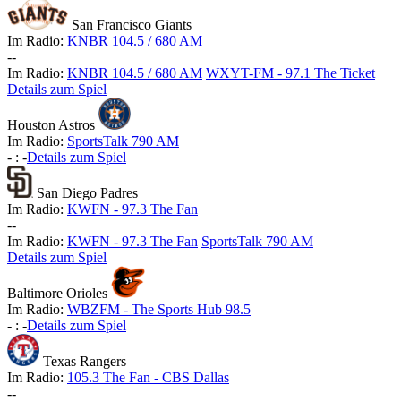
San Francisco Giants
Im Radio:
KNBR 104.5 / 680 AM
-
-
Im Radio:
KNBR 104.5 / 680 AM
WXYT-FM - 97.1 The Ticket
Details zum Spiel
Houston Astros
Im Radio:
SportsTalk 790 AM
-
:
-
Details zum Spiel
San Diego Padres
Im Radio:
KWFN - 97.3 The Fan
-
-
Im Radio:
KWFN - 97.3 The Fan
SportsTalk 790 AM
Details zum Spiel
Baltimore Orioles
Im Radio:
WBZFM - The Sports Hub 98.5
-
:
-
Details zum Spiel
Texas Rangers
Im Radio:
105.3 The Fan - CBS Dallas
-
-