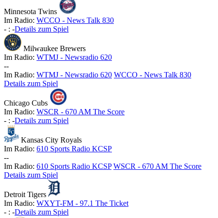
Minnesota Twins
Im Radio:
WCCO - News Talk 830
-
:
-
Details zum Spiel
Milwaukee Brewers
Im Radio:
WTMJ - Newsradio 620
-
-
Im Radio:
WTMJ - Newsradio 620
WCCO - News Talk 830
Details zum Spiel
Chicago Cubs
Im Radio:
WSCR - 670 AM The Score
-
:
-
Details zum Spiel
Kansas City Royals
Im Radio:
610 Sports Radio KCSP
-
-
Im Radio:
610 Sports Radio KCSP
WSCR - 670 AM The Score
Details zum Spiel
Detroit Tigers
Im Radio:
WXYT-FM - 97.1 The Ticket
-
:
-
Details zum Spiel