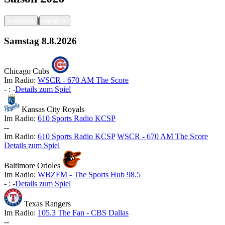
|
<
zurück
weiter
>
Samstag
8.8.2026
Chicago Cubs
Im Radio:
WSCR - 670 AM The Score
-
:
-
Details zum Spiel
Kansas City Royals
Im Radio:
610 Sports Radio KCSP
-
-
Im Radio:
610 Sports Radio KCSP
WSCR - 670 AM The Score
Details zum Spiel
Baltimore Orioles
Im Radio:
WBZFM - The Sports Hub 98.5
-
:
-
Details zum Spiel
Texas Rangers
Im Radio:
105.3 The Fan - CBS Dallas
-
-