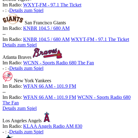
Im Radio:
WXYT-FM - 97.1 The Ticket
-
:
-
Details zum Spiel
San Francisco Giants
Im Radio:
KNBR 104.5 / 680 AM
-
-
Im Radio:
KNBR 104.5 / 680 AM
WXYT-FM - 97.1 The Ticket
Details zum Spiel
Atlanta Braves
Im Radio:
WCNN - Sports Radio 680 The Fan
-
:
-
Details zum Spiel
New York Yankees
Im Radio:
WFAN 66 AM - 101.9 FM
-
-
Im Radio:
WFAN 66 AM - 101.9 FM
WCNN - Sports Radio 680
The Fan
Details zum Spiel
Los Angeles Angels
Im Radio:
KLAA Angels Radio AM 830
-
:
-
Details zum Spiel