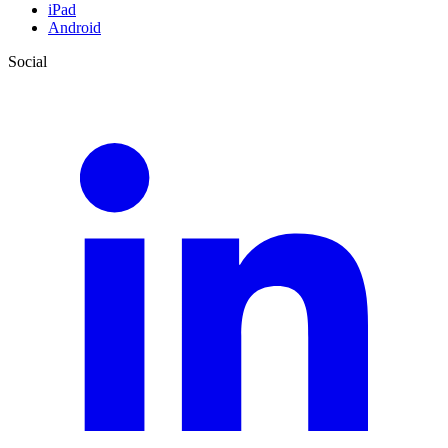
iPad
Android
Social