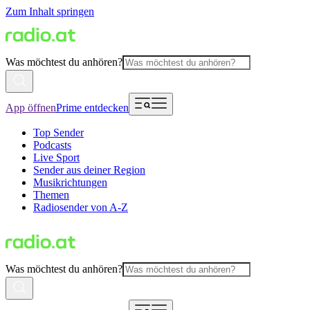
Zum Inhalt springen
Was möchtest du anhören?
App öffnen
Prime entdecken
Top Sender
Podcasts
Live Sport
Sender aus deiner Region
Musikrichtungen
Themen
Radiosender von A-Z
Was möchtest du anhören?