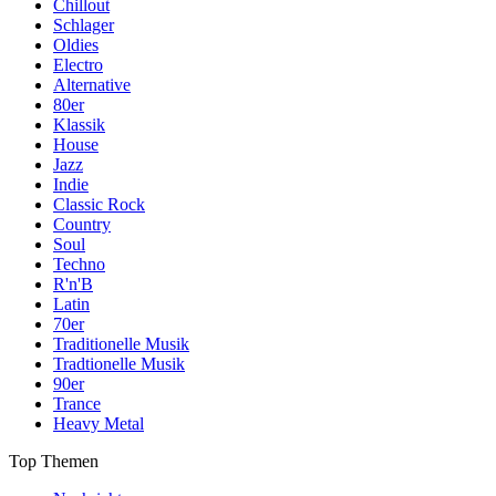
Chillout
Schlager
Oldies
Electro
Alternative
80er
Klassik
House
Jazz
Indie
Classic Rock
Country
Soul
Techno
R'n'B
Latin
70er
Traditionelle Musik
Tradtionelle Musik
90er
Trance
Heavy Metal
Top Themen