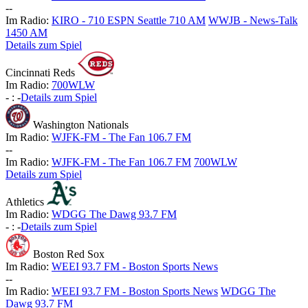
-
-
Im Radio:
KIRO - 710 ESPN Seattle 710 AM
WWJB - News-Talk
1450 AM
Details zum Spiel
Cincinnati Reds
Im Radio:
700WLW
-
:
-
Details zum Spiel
Washington Nationals
Im Radio:
WJFK-FM - The Fan 106.7 FM
-
-
Im Radio:
WJFK-FM - The Fan 106.7 FM
700WLW
Details zum Spiel
Athletics
Im Radio:
WDGG The Dawg 93.7 FM
-
:
-
Details zum Spiel
Boston Red Sox
Im Radio:
WEEI 93.7 FM - Boston Sports News
-
-
Im Radio:
WEEI 93.7 FM - Boston Sports News
WDGG The
Dawg 93.7 FM