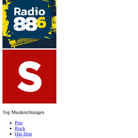
Top Musikrichtungen
Pop
Rock
Hip Hop