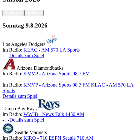
|
<
zurück
weiter
>
Sonntag
9.8.2026
Los Angeles Dodgers
Im Radio:
KLAC - AM 570 LA Sports
-
:
-
Details zum Spiel
Arizona Diamondbacks
Im Radio:
KMVP - Arizona Sports 98.7 FM
-
-
Im Radio:
KMVP - Arizona Sports 98.7 FM
KLAC - AM 570 LA
Sports
Details zum Spiel
Tampa Bay Rays
Im Radio:
WWJB - News-Talk 1450 AM
-
:
-
Details zum Spiel
Seattle Mariners
Im Radio:
KIRO - 710 ESPN Seattle 710 AM