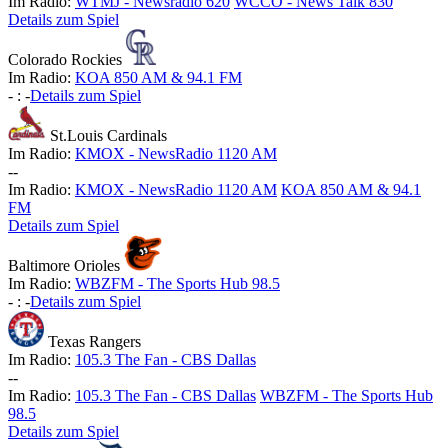
Im Radio:
WTMJ - Newsradio 620
WCCO - News Talk 830
Details zum Spiel
Colorado Rockies
Im Radio:
KOA 850 AM & 94.1 FM
-
:
-
Details zum Spiel
St.Louis Cardinals
Im Radio:
KMOX - NewsRadio 1120 AM
-
-
Im Radio:
KMOX - NewsRadio 1120 AM
KOA 850 AM & 94.1
FM
Details zum Spiel
Baltimore Orioles
Im Radio:
WBZFM - The Sports Hub 98.5
-
:
-
Details zum Spiel
Texas Rangers
Im Radio:
105.3 The Fan - CBS Dallas
-
-
Im Radio:
105.3 The Fan - CBS Dallas
WBZFM - The Sports Hub
98.5
Details zum Spiel