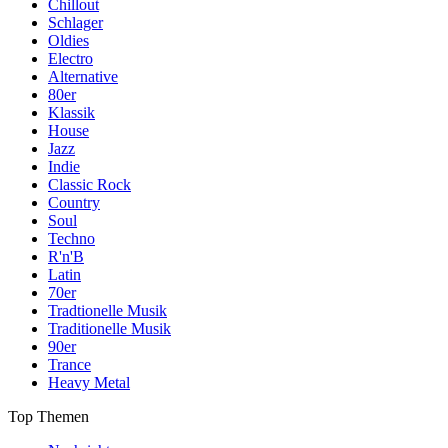
Chillout
Schlager
Oldies
Electro
Alternative
80er
Klassik
House
Jazz
Indie
Classic Rock
Country
Soul
Techno
R'n'B
Latin
70er
Tradtionelle Musik
Traditionelle Musik
90er
Trance
Heavy Metal
Top Themen