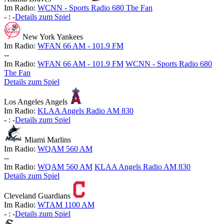
Im Radio:
WCNN - Sports Radio 680 The Fan
-
:
-
Details zum Spiel
New York Yankees
Im Radio:
WFAN 66 AM - 101.9 FM
-
-
Im Radio:
WFAN 66 AM - 101.9 FM
WCNN - Sports Radio 680
The Fan
Details zum Spiel
Los Angeles Angels
Im Radio:
KLAA Angels Radio AM 830
-
:
-
Details zum Spiel
Miami Marlins
Im Radio:
WQAM 560 AM
-
-
Im Radio:
WQAM 560 AM
KLAA Angels Radio AM 830
Details zum Spiel
Cleveland Guardians
Im Radio:
WTAM 1100 AM
-
:
-
Details zum Spiel