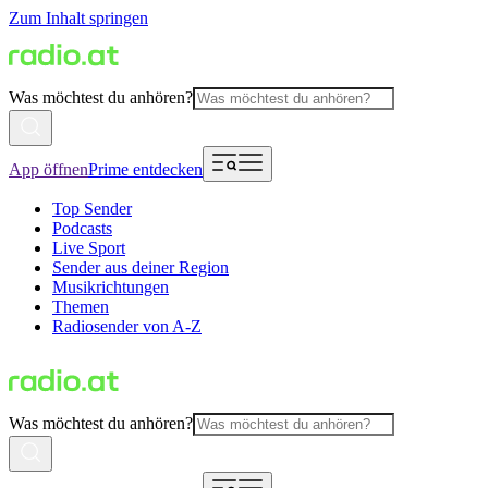
Zum Inhalt springen
Was möchtest du anhören?
App öffnen
Prime entdecken
Top Sender
Podcasts
Live Sport
Sender aus deiner Region
Musikrichtungen
Themen
Radiosender von A-Z
Was möchtest du anhören?