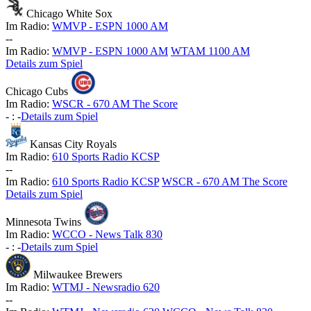
Chicago White Sox
Im Radio:
WMVP - ESPN 1000 AM
-
-
Im Radio:
WMVP - ESPN 1000 AM
WTAM 1100 AM
Details zum Spiel
Chicago Cubs
Im Radio:
WSCR - 670 AM The Score
-
:
-
Details zum Spiel
Kansas City Royals
Im Radio:
610 Sports Radio KCSP
-
-
Im Radio:
610 Sports Radio KCSP
WSCR - 670 AM The Score
Details zum Spiel
Minnesota Twins
Im Radio:
WCCO - News Talk 830
-
:
-
Details zum Spiel
Milwaukee Brewers
Im Radio:
WTMJ - Newsradio 620
-
-