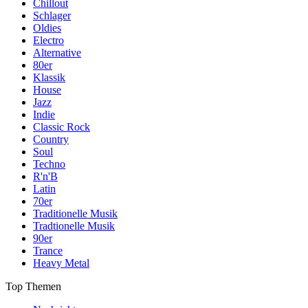
Chillout
Schlager
Oldies
Electro
Alternative
80er
Klassik
House
Jazz
Indie
Classic Rock
Country
Soul
Techno
R'n'B
Latin
70er
Traditionelle Musik
Tradtionelle Musik
90er
Trance
Heavy Metal
Top Themen