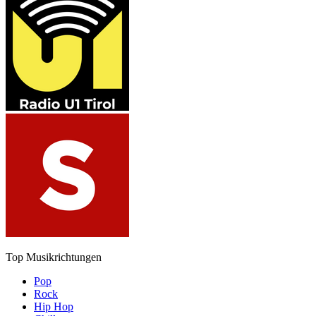
Top Musikrichtungen
Pop
Rock
Hip Hop