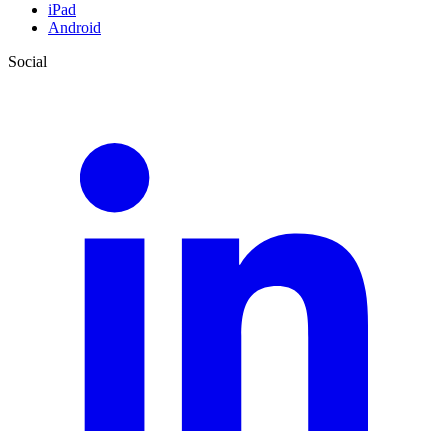
iPad
Android
Social