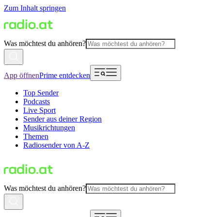
Zum Inhalt springen
Was möchtest du anhören?
App öffnen
Prime entdecken
Top Sender
Podcasts
Live Sport
Sender aus deiner Region
Musikrichtungen
Themen
Radiosender von A-Z
Was möchtest du anhören?