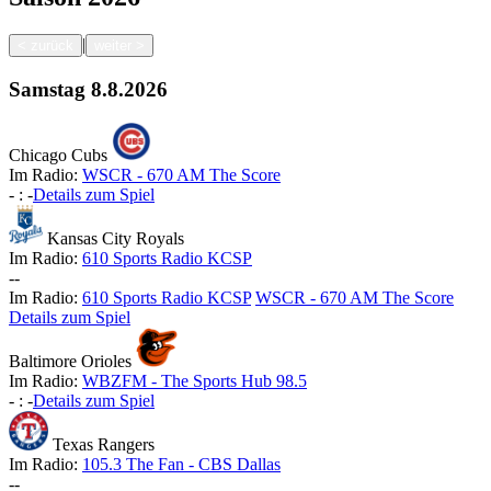
|
<
zurück
weiter
>
Samstag
8.8.2026
Chicago Cubs
Im Radio:
WSCR - 670 AM The Score
-
:
-
Details zum Spiel
Kansas City Royals
Im Radio:
610 Sports Radio KCSP
-
-
Im Radio:
610 Sports Radio KCSP
WSCR - 670 AM The Score
Details zum Spiel
Baltimore Orioles
Im Radio:
WBZFM - The Sports Hub 98.5
-
:
-
Details zum Spiel
Texas Rangers
Im Radio:
105.3 The Fan - CBS Dallas
-
-