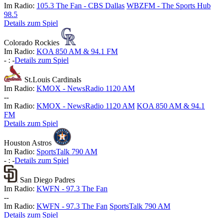
Im Radio:
105.3 The Fan - CBS Dallas
WBZFM - The Sports Hub
98.5
Details zum Spiel
Colorado Rockies
Im Radio:
KOA 850 AM & 94.1 FM
-
:
-
Details zum Spiel
St.Louis Cardinals
Im Radio:
KMOX - NewsRadio 1120 AM
-
-
Im Radio:
KMOX - NewsRadio 1120 AM
KOA 850 AM & 94.1
FM
Details zum Spiel
Houston Astros
Im Radio:
SportsTalk 790 AM
-
:
-
Details zum Spiel
San Diego Padres
Im Radio:
KWFN - 97.3 The Fan
-
-
Im Radio:
KWFN - 97.3 The Fan
SportsTalk 790 AM
Details zum Spiel