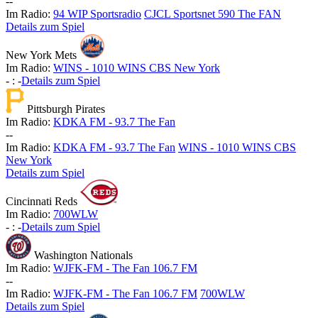
-
-
Im Radio:
94 WIP Sportsradio
CJCL Sportsnet 590 The FAN
Details zum Spiel
New York Mets
Im Radio:
WINS - 1010 WINS CBS New York
-
:
-
Details zum Spiel
Pittsburgh Pirates
Im Radio:
KDKA FM - 93.7 The Fan
-
-
Im Radio:
KDKA FM - 93.7 The Fan
WINS - 1010 WINS CBS
New York
Details zum Spiel
Cincinnati Reds
Im Radio:
700WLW
-
:
-
Details zum Spiel
Washington Nationals
Im Radio:
WJFK-FM - The Fan 106.7 FM
-
-
Im Radio:
WJFK-FM - The Fan 106.7 FM
700WLW
Details zum Spiel