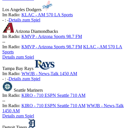
Los Angeles Dodgers
Im Radio:
KLAC - AM 570 LA Sports
-
:
-
Details zum Spiel
Arizona Diamondbacks
Im Radio:
KMVP - Arizona Sports 98.7 FM
-
-
Im Radio:
KMVP - Arizona Sports 98.7 FM
KLAC - AM 570 LA
Sports
Details zum Spiel
Tampa Bay Rays
Im Radio:
WWJB - News-Talk 1450 AM
-
:
-
Details zum Spiel
Seattle Mariners
Im Radio:
KIRO - 710 ESPN Seattle 710 AM
-
-
Im Radio:
KIRO - 710 ESPN Seattle 710 AM
WWJB - News-Talk
1450 AM
Details zum Spiel
Detroit Tigers