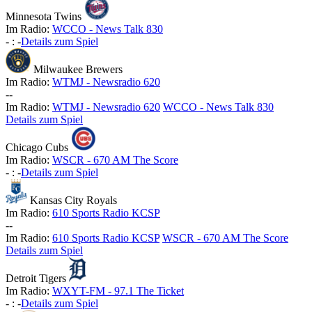
Minnesota Twins
Im Radio:
WCCO - News Talk 830
-
:
-
Details zum Spiel
Milwaukee Brewers
Im Radio:
WTMJ - Newsradio 620
-
-
Im Radio:
WTMJ - Newsradio 620
WCCO - News Talk 830
Details zum Spiel
Chicago Cubs
Im Radio:
WSCR - 670 AM The Score
-
:
-
Details zum Spiel
Kansas City Royals
Im Radio:
610 Sports Radio KCSP
-
-
Im Radio:
610 Sports Radio KCSP
WSCR - 670 AM The Score
Details zum Spiel
Detroit Tigers
Im Radio:
WXYT-FM - 97.1 The Ticket
-
:
-
Details zum Spiel