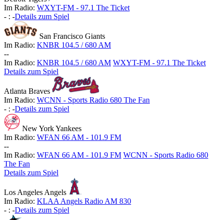
Im Radio:
WXYT-FM - 97.1 The Ticket
-
:
-
Details zum Spiel
San Francisco Giants
Im Radio:
KNBR 104.5 / 680 AM
-
-
Im Radio:
KNBR 104.5 / 680 AM
WXYT-FM - 97.1 The Ticket
Details zum Spiel
Atlanta Braves
Im Radio:
WCNN - Sports Radio 680 The Fan
-
:
-
Details zum Spiel
New York Yankees
Im Radio:
WFAN 66 AM - 101.9 FM
-
-
Im Radio:
WFAN 66 AM - 101.9 FM
WCNN - Sports Radio 680
The Fan
Details zum Spiel
Los Angeles Angels
Im Radio:
KLAA Angels Radio AM 830
-
:
-
Details zum Spiel