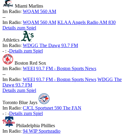
Miami Marlins
Im Radio:
WQAM 560 AM
-
-
Im Radio:
WQAM 560 AM
KLAA Angels Radio AM 830
Details zum Spiel
Athletics
Im Radio:
WDGG The Dawg 93.7 FM
-
:
-
Details zum Spiel
Boston Red Sox
Im Radio:
WEEI 93.7 FM - Boston Sports News
-
-
Im Radio:
WEEI 93.7 FM - Boston Sports News
WDGG The
Dawg 93.7 FM
Details zum Spiel
Toronto Blue Jays
Im Radio:
CJCL Sportsnet 590 The FAN
-
:
-
Details zum Spiel
Philadelphia Phillies
Im Radio:
94 WIP Sportsradio