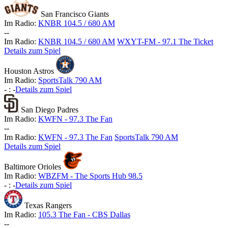
San Francisco Giants
Im Radio:
KNBR 104.5 / 680 AM
-
-
Im Radio:
KNBR 104.5 / 680 AM
WXYT-FM - 97.1 The Ticket
Details zum Spiel
Houston Astros
Im Radio:
SportsTalk 790 AM
-
:
-
Details zum Spiel
San Diego Padres
Im Radio:
KWFN - 97.3 The Fan
-
-
Im Radio:
KWFN - 97.3 The Fan
SportsTalk 790 AM
Details zum Spiel
Baltimore Orioles
Im Radio:
WBZFM - The Sports Hub 98.5
-
:
-
Details zum Spiel
Texas Rangers
Im Radio:
105.3 The Fan - CBS Dallas
-
-