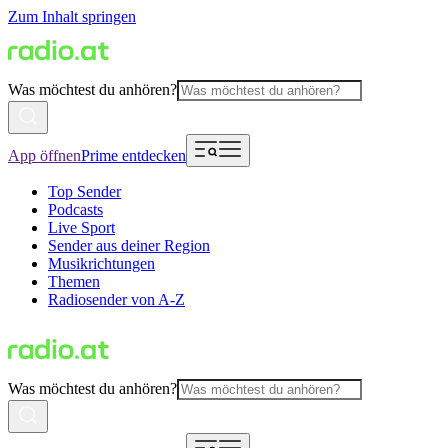
Zum Inhalt springen
Was möchtest du anhören?
App öffnen
Prime entdecken
Top Sender
Podcasts
Live Sport
Sender aus deiner Region
Musikrichtungen
Themen
Radiosender von A-Z
Was möchtest du anhören?