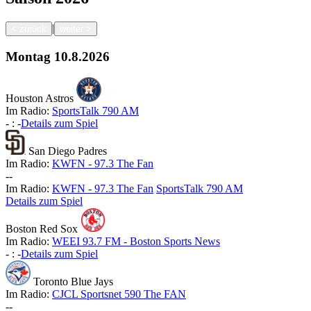
|
<
zurück
weiter
>
Montag
10.8.2026
Houston Astros
Im Radio:
SportsTalk 790 AM
-
:
-
Details zum Spiel
San Diego Padres
Im Radio:
KWFN - 97.3 The Fan
-
-
Im Radio:
KWFN - 97.3 The Fan
SportsTalk 790 AM
Details zum Spiel
Boston Red Sox
Im Radio:
WEEI 93.7 FM - Boston Sports News
-
:
-
Details zum Spiel
Toronto Blue Jays
Im Radio:
CJCL Sportsnet 590 The FAN
-
-