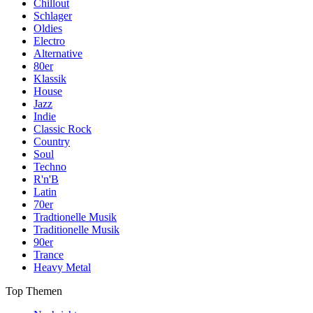
Chillout
Schlager
Oldies
Electro
Alternative
80er
Klassik
House
Jazz
Indie
Classic Rock
Country
Soul
Techno
R'n'B
Latin
70er
Tradtionelle Musik
Traditionelle Musik
90er
Trance
Heavy Metal
Top Themen