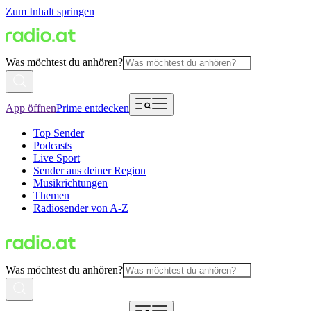
Zum Inhalt springen
Was möchtest du anhören?
App öffnen
Prime entdecken
Top Sender
Podcasts
Live Sport
Sender aus deiner Region
Musikrichtungen
Themen
Radiosender von A-Z
Was möchtest du anhören?