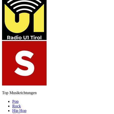
Top Musikrichtungen
Pop
Rock
Hip Hop