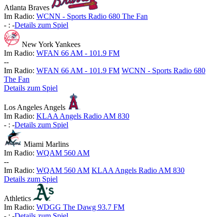
Atlanta Braves
Im Radio:
WCNN - Sports Radio 680 The Fan
-
:
-
Details zum Spiel
New York Yankees
Im Radio:
WFAN 66 AM - 101.9 FM
-
-
Im Radio:
WFAN 66 AM - 101.9 FM
WCNN - Sports Radio 680
The Fan
Details zum Spiel
Los Angeles Angels
Im Radio:
KLAA Angels Radio AM 830
-
:
-
Details zum Spiel
Miami Marlins
Im Radio:
WQAM 560 AM
-
-
Im Radio:
WQAM 560 AM
KLAA Angels Radio AM 830
Details zum Spiel
Athletics
Im Radio:
WDGG The Dawg 93.7 FM
-
:
-
Details zum Spiel