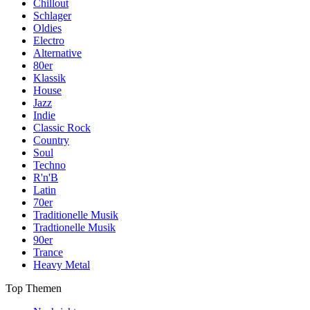
Chillout
Schlager
Oldies
Electro
Alternative
80er
Klassik
House
Jazz
Indie
Classic Rock
Country
Soul
Techno
R'n'B
Latin
70er
Traditionelle Musik
Tradtionelle Musik
90er
Trance
Heavy Metal
Top Themen