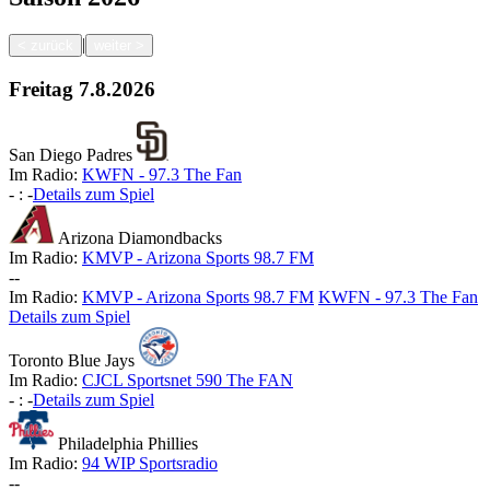
|
<
zurück
weiter
>
Freitag
7.8.2026
San Diego Padres
Im Radio:
KWFN - 97.3 The Fan
-
:
-
Details zum Spiel
Arizona Diamondbacks
Im Radio:
KMVP - Arizona Sports 98.7 FM
-
-
Im Radio:
KMVP - Arizona Sports 98.7 FM
KWFN - 97.3 The Fan
Details zum Spiel
Toronto Blue Jays
Im Radio:
CJCL Sportsnet 590 The FAN
-
:
-
Details zum Spiel
Philadelphia Phillies
Im Radio:
94 WIP Sportsradio
-
-