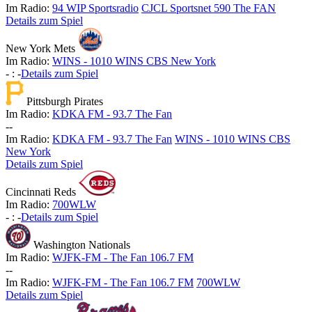
Im Radio:
94 WIP Sportsradio
CJCL Sportsnet 590 The FAN
Details zum Spiel
New York Mets
Im Radio:
WINS - 1010 WINS CBS New York
-
:
-
Details zum Spiel
Pittsburgh Pirates
Im Radio:
KDKA FM - 93.7 The Fan
-
-
Im Radio:
KDKA FM - 93.7 The Fan
WINS - 1010 WINS CBS
New York
Details zum Spiel
Cincinnati Reds
Im Radio:
700WLW
-
:
-
Details zum Spiel
Washington Nationals
Im Radio:
WJFK-FM - The Fan 106.7 FM
-
-
Im Radio:
WJFK-FM - The Fan 106.7 FM
700WLW
Details zum Spiel