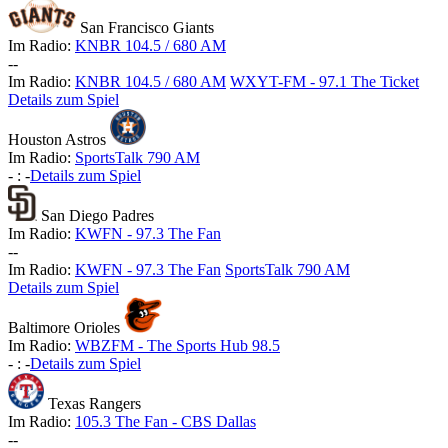
San Francisco Giants
Im Radio:
KNBR 104.5 / 680 AM
-
-
Im Radio:
KNBR 104.5 / 680 AM
WXYT-FM - 97.1 The Ticket
Details zum Spiel
Houston Astros
Im Radio:
SportsTalk 790 AM
-
:
-
Details zum Spiel
San Diego Padres
Im Radio:
KWFN - 97.3 The Fan
-
-
Im Radio:
KWFN - 97.3 The Fan
SportsTalk 790 AM
Details zum Spiel
Baltimore Orioles
Im Radio:
WBZFM - The Sports Hub 98.5
-
:
-
Details zum Spiel
Texas Rangers
Im Radio:
105.3 The Fan - CBS Dallas
-
-