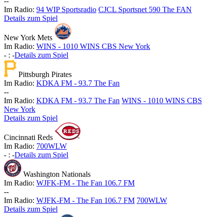
-
-
Im Radio:
94 WIP Sportsradio
CJCL Sportsnet 590 The FAN
Details zum Spiel
New York Mets
Im Radio:
WINS - 1010 WINS CBS New York
-
:
-
Details zum Spiel
Pittsburgh Pirates
Im Radio:
KDKA FM - 93.7 The Fan
-
-
Im Radio:
KDKA FM - 93.7 The Fan
WINS - 1010 WINS CBS
New York
Details zum Spiel
Cincinnati Reds
Im Radio:
700WLW
-
:
-
Details zum Spiel
Washington Nationals
Im Radio:
WJFK-FM - The Fan 106.7 FM
-
-
Im Radio:
WJFK-FM - The Fan 106.7 FM
700WLW
Details zum Spiel