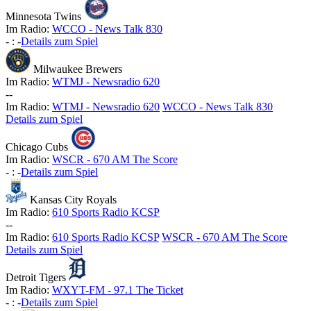
Minnesota Twins
Im Radio:
WCCO - News Talk 830
-
:
-
Details zum Spiel
Milwaukee Brewers
Im Radio:
WTMJ - Newsradio 620
-
-
Im Radio:
WTMJ - Newsradio 620
WCCO - News Talk 830
Details zum Spiel
Chicago Cubs
Im Radio:
WSCR - 670 AM The Score
-
:
-
Details zum Spiel
Kansas City Royals
Im Radio:
610 Sports Radio KCSP
-
-
Im Radio:
610 Sports Radio KCSP
WSCR - 670 AM The Score
Details zum Spiel
Detroit Tigers
Im Radio:
WXYT-FM - 97.1 The Ticket
-
:
-
Details zum Spiel