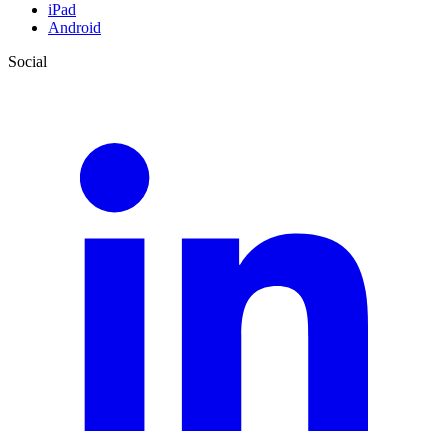
iPad
Android
Social