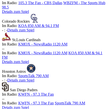
Im Radio:
105.3 The Fan - CBS Dallas
WBZFM - The Sports Hub
98.5
Details zum Spiel
Colorado Rockies
Im Radio:
KOA 850 AM & 94.1 FM
-
:
-
Details zum Spiel
St.Louis Cardinals
Im Radio:
KMOX - NewsRadio 1120 AM
-
-
Im Radio:
KMOX - NewsRadio 1120 AM
KOA 850 AM & 94.1
FM
Details zum Spiel
Houston Astros
Im Radio:
SportsTalk 790 AM
-
:
-
Details zum Spiel
San Diego Padres
Im Radio:
KWFN - 97.3 The Fan
-
-
Im Radio:
KWFN - 97.3 The Fan
SportsTalk 790 AM
Details zum Spiel