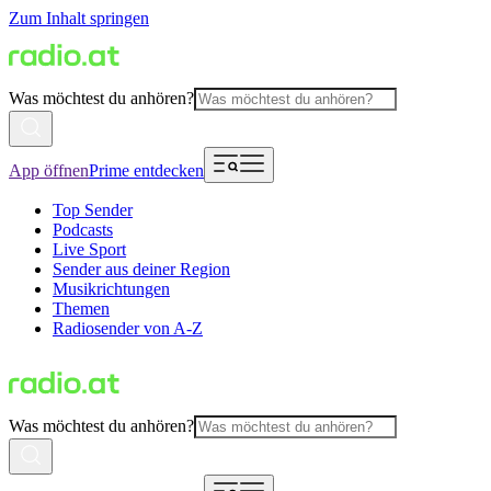
Zum Inhalt springen
Was möchtest du anhören?
App öffnen
Prime entdecken
Top Sender
Podcasts
Live Sport
Sender aus deiner Region
Musikrichtungen
Themen
Radiosender von A-Z
Was möchtest du anhören?