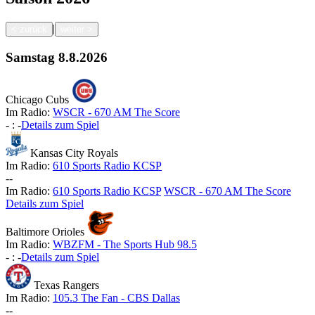
|
<
zurück
weiter
>
Samstag
8.8.2026
Chicago Cubs
Im Radio:
WSCR - 670 AM The Score
-
:
-
Details zum Spiel
Kansas City Royals
Im Radio:
610 Sports Radio KCSP
-
-
Im Radio:
610 Sports Radio KCSP
WSCR - 670 AM The Score
Details zum Spiel
Baltimore Orioles
Im Radio:
WBZFM - The Sports Hub 98.5
-
:
-
Details zum Spiel
Texas Rangers
Im Radio:
105.3 The Fan - CBS Dallas
-
-