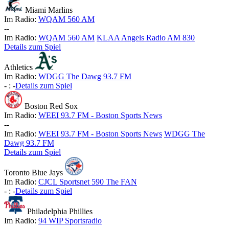
Miami Marlins
Im Radio:
WQAM 560 AM
-
-
Im Radio:
WQAM 560 AM
KLAA Angels Radio AM 830
Details zum Spiel
Athletics
Im Radio:
WDGG The Dawg 93.7 FM
-
:
-
Details zum Spiel
Boston Red Sox
Im Radio:
WEEI 93.7 FM - Boston Sports News
-
-
Im Radio:
WEEI 93.7 FM - Boston Sports News
WDGG The
Dawg 93.7 FM
Details zum Spiel
Toronto Blue Jays
Im Radio:
CJCL Sportsnet 590 The FAN
-
:
-
Details zum Spiel
Philadelphia Phillies
Im Radio:
94 WIP Sportsradio