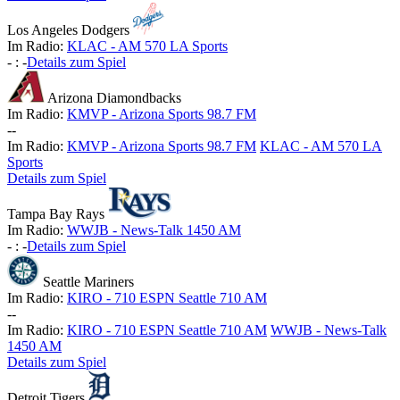
Los Angeles Dodgers
Im Radio:
KLAC - AM 570 LA Sports
-
:
-
Details zum Spiel
Arizona Diamondbacks
Im Radio:
KMVP - Arizona Sports 98.7 FM
-
-
Im Radio:
KMVP - Arizona Sports 98.7 FM
KLAC - AM 570 LA
Sports
Details zum Spiel
Tampa Bay Rays
Im Radio:
WWJB - News-Talk 1450 AM
-
:
-
Details zum Spiel
Seattle Mariners
Im Radio:
KIRO - 710 ESPN Seattle 710 AM
-
-
Im Radio:
KIRO - 710 ESPN Seattle 710 AM
WWJB - News-Talk
1450 AM
Details zum Spiel
Detroit Tigers