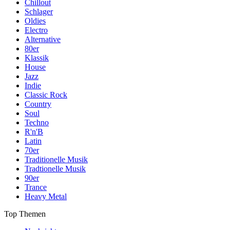
Chillout
Schlager
Oldies
Electro
Alternative
80er
Klassik
House
Jazz
Indie
Classic Rock
Country
Soul
Techno
R'n'B
Latin
70er
Traditionelle Musik
Tradtionelle Musik
90er
Trance
Heavy Metal
Top Themen