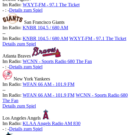
Im Radio:
WXYT-FM - 97.1 The Ticket
-
:
-
Details zum Spiel
San Francisco Giants
Im Radio:
KNBR 104.5 / 680 AM
-
-
Im Radio:
KNBR 104.5 / 680 AM
WXYT-FM - 97.1 The Ticket
Details zum Spiel
Atlanta Braves
Im Radio:
WCNN - Sports Radio 680 The Fan
-
:
-
Details zum Spiel
New York Yankees
Im Radio:
WFAN 66 AM - 101.9 FM
-
-
Im Radio:
WFAN 66 AM - 101.9 FM
WCNN - Sports Radio 680
The Fan
Details zum Spiel
Los Angeles Angels
Im Radio:
KLAA Angels Radio AM 830
-
:
-
Details zum Spiel