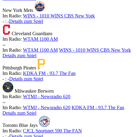
New York Mets
Im Radio:
WINS - 1010 WINS CBS New York
-
:
-
Details zum Spiel
Cleveland Guardians
Im Radio:
WTAM 1100 AM
-
-
Im Radio:
WTAM 1100 AM
WINS - 1010 WINS CBS New York
Details zum Spiel
Pittsburgh Pirates
Im Radio:
KDKA FM - 93.7 The Fan
-
:
-
Details zum Spiel
Milwaukee Brewers
Im Radio:
WTMJ - Newsradio 620
-
-
Im Radio:
WTMJ - Newsradio 620
KDKA FM - 93.7 The Fan
Details zum Spiel
Toronto Blue Jays
Im Radio:
CJCL Sportsnet 590 The FAN
-
:
-
Details zum Spiel