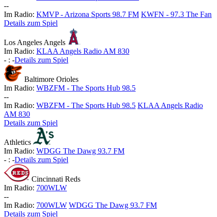
-
-
Im Radio:
KMVP - Arizona Sports 98.7 FM
KWFN - 97.3 The Fan
Details zum Spiel
Los Angeles Angels
Im Radio:
KLAA Angels Radio AM 830
-
:
-
Details zum Spiel
Baltimore Orioles
Im Radio:
WBZFM - The Sports Hub 98.5
-
-
Im Radio:
WBZFM - The Sports Hub 98.5
KLAA Angels Radio
AM 830
Details zum Spiel
Athletics
Im Radio:
WDGG The Dawg 93.7 FM
-
:
-
Details zum Spiel
Cincinnati Reds
Im Radio:
700WLW
-
-
Im Radio:
700WLW
WDGG The Dawg 93.7 FM
Details zum Spiel