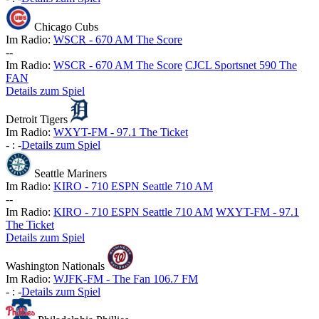
Chicago Cubs
Im Radio:
WSCR - 670 AM The Score
-
-
Im Radio:
WSCR - 670 AM The Score
CJCL Sportsnet 590 The
FAN
Details zum Spiel
Detroit Tigers
Im Radio:
WXYT-FM - 97.1 The Ticket
-
:
-
Details zum Spiel
Seattle Mariners
Im Radio:
KIRO - 710 ESPN Seattle 710 AM
-
-
Im Radio:
KIRO - 710 ESPN Seattle 710 AM
WXYT-FM - 97.1
The Ticket
Details zum Spiel
Washington Nationals
Im Radio:
WJFK-FM - The Fan 106.7 FM
-
:
-
Details zum Spiel