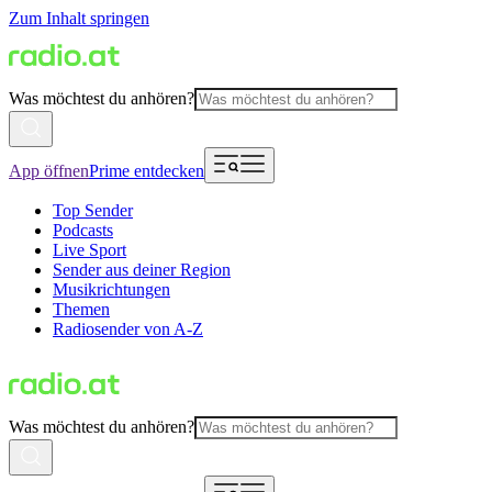
Zum Inhalt springen
Was möchtest du anhören?
App öffnen
Prime entdecken
Top Sender
Podcasts
Live Sport
Sender aus deiner Region
Musikrichtungen
Themen
Radiosender von A-Z
Was möchtest du anhören?