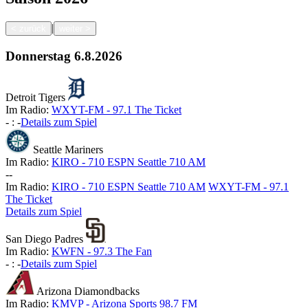
|
<
zurück
weiter
>
Donnerstag
6.8.2026
Detroit Tigers
Im Radio:
WXYT-FM - 97.1 The Ticket
-
:
-
Details zum Spiel
Seattle Mariners
Im Radio:
KIRO - 710 ESPN Seattle 710 AM
-
-
Im Radio:
KIRO - 710 ESPN Seattle 710 AM
WXYT-FM - 97.1
The Ticket
Details zum Spiel
San Diego Padres
Im Radio:
KWFN - 97.3 The Fan
-
:
-
Details zum Spiel
Arizona Diamondbacks
Im Radio:
KMVP - Arizona Sports 98.7 FM