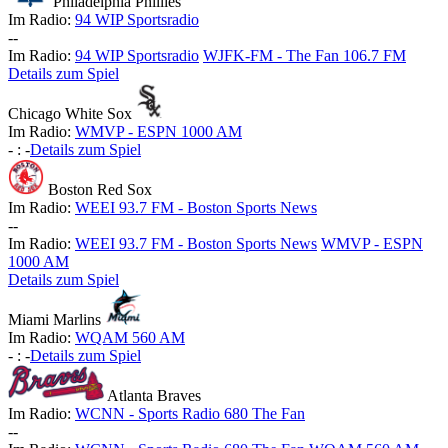
Philadelphia Phillies
Im Radio:
94 WIP Sportsradio
-
-
Im Radio:
94 WIP Sportsradio
WJFK-FM - The Fan 106.7 FM
Details zum Spiel
Chicago White Sox
Im Radio:
WMVP - ESPN 1000 AM
-
:
-
Details zum Spiel
Boston Red Sox
Im Radio:
WEEI 93.7 FM - Boston Sports News
-
-
Im Radio:
WEEI 93.7 FM - Boston Sports News
WMVP - ESPN
1000 AM
Details zum Spiel
Miami Marlins
Im Radio:
WQAM 560 AM
-
:
-
Details zum Spiel
Atlanta Braves
Im Radio:
WCNN - Sports Radio 680 The Fan
-
-