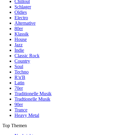
Chillout
Schlager
Oldies
Electro
Alternative
80er
Klassik
House
Jazz
Indie
Classic Rock
Country
Soul
Techno
R'n'B
Latin
70er
Traditionelle Musik
Tradtionelle Musik
90er
Trance
Heavy Metal
Top Themen