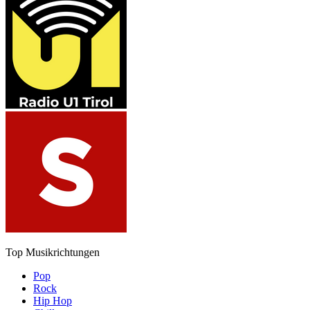
Top Musikrichtungen
Pop
Rock
Hip Hop