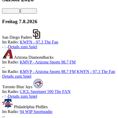
|
<
zurück
weiter
>
Freitag
7.8.2026
San Diego Padres
Im Radio:
KWFN - 97.3 The Fan
-
:
-
Details zum Spiel
Arizona Diamondbacks
Im Radio:
KMVP - Arizona Sports 98.7 FM
-
-
Im Radio:
KMVP - Arizona Sports 98.7 FM
KWFN - 97.3 The Fan
Details zum Spiel
Toronto Blue Jays
Im Radio:
CJCL Sportsnet 590 The FAN
-
:
-
Details zum Spiel
Philadelphia Phillies
Im Radio:
94 WIP Sportsradio
-
-