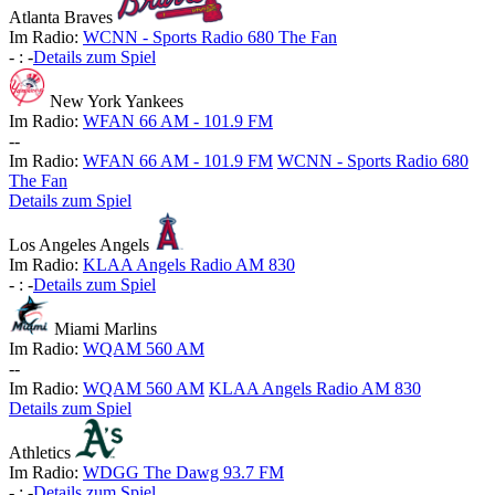
Atlanta Braves
Im Radio:
WCNN - Sports Radio 680 The Fan
-
:
-
Details zum Spiel
New York Yankees
Im Radio:
WFAN 66 AM - 101.9 FM
-
-
Im Radio:
WFAN 66 AM - 101.9 FM
WCNN - Sports Radio 680
The Fan
Details zum Spiel
Los Angeles Angels
Im Radio:
KLAA Angels Radio AM 830
-
:
-
Details zum Spiel
Miami Marlins
Im Radio:
WQAM 560 AM
-
-
Im Radio:
WQAM 560 AM
KLAA Angels Radio AM 830
Details zum Spiel
Athletics
Im Radio:
WDGG The Dawg 93.7 FM
-
:
-
Details zum Spiel