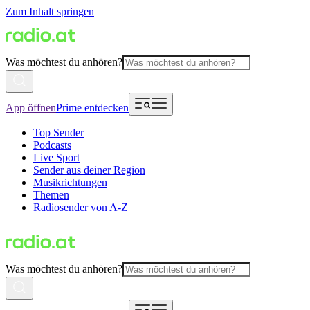
Zum Inhalt springen
Was möchtest du anhören?
App öffnen
Prime entdecken
Top Sender
Podcasts
Live Sport
Sender aus deiner Region
Musikrichtungen
Themen
Radiosender von A-Z
Was möchtest du anhören?