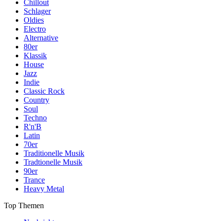
Chillout
Schlager
Oldies
Electro
Alternative
80er
Klassik
House
Jazz
Indie
Classic Rock
Country
Soul
Techno
R'n'B
Latin
70er
Traditionelle Musik
Tradtionelle Musik
90er
Trance
Heavy Metal
Top Themen