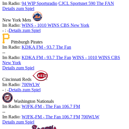
Im Radio:
94 WIP Sportsradio
CJCL Sportsnet 590 The FAN
Details zum Spiel
New York Mets
Im Radio:
WINS - 1010 WINS CBS New York
-
:
-
Details zum Spiel
Pittsburgh Pirates
Im Radio:
KDKA FM - 93.7 The Fan
-
-
Im Radio:
KDKA FM - 93.7 The Fan
WINS - 1010 WINS CBS
New York
Details zum Spiel
Cincinnati Reds
Im Radio:
700WLW
-
:
-
Details zum Spiel
Washington Nationals
Im Radio:
WJFK-FM - The Fan 106.7 FM
-
-
Im Radio:
WJFK-FM - The Fan 106.7 FM
700WLW
Details zum Spiel