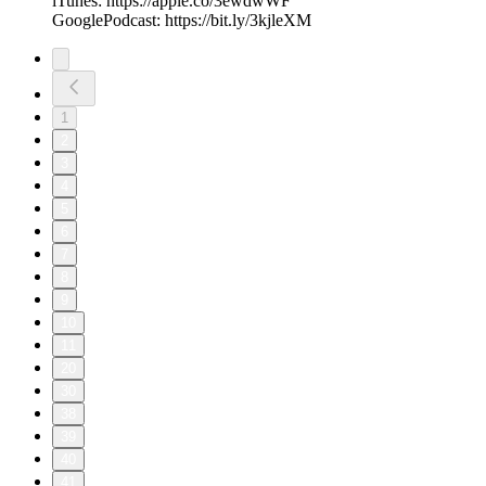
iTunes: https://apple.co/3ewdwWF
GooglePodcast: https://bit.ly/3kjleXM
1
2
3
4
5
6
7
8
9
10
11
20
30
38
39
40
41