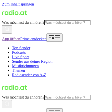
Zum Inhalt springen
Was möchtest du anhören?
App öffnen
Prime entdecken
Top Sender
Podcasts
Live Sport
Sender aus deiner Region
Musikrichtungen
Themen
Radiosender von A-Z
Was möchtest du anhören?