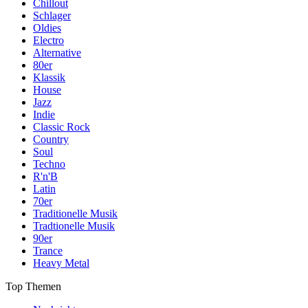
Chillout
Schlager
Oldies
Electro
Alternative
80er
Klassik
House
Jazz
Indie
Classic Rock
Country
Soul
Techno
R'n'B
Latin
70er
Traditionelle Musik
Tradtionelle Musik
90er
Trance
Heavy Metal
Top Themen