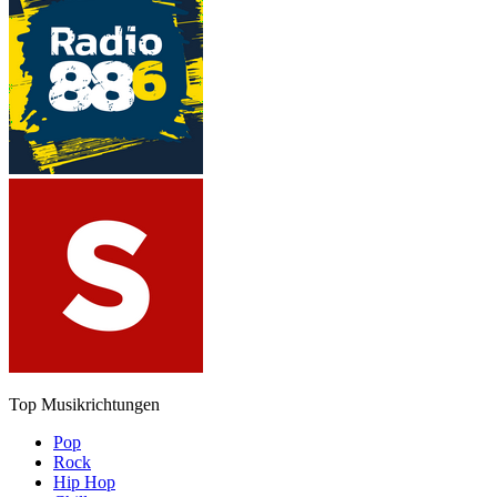
Top Musikrichtungen
Pop
Rock
Hip Hop