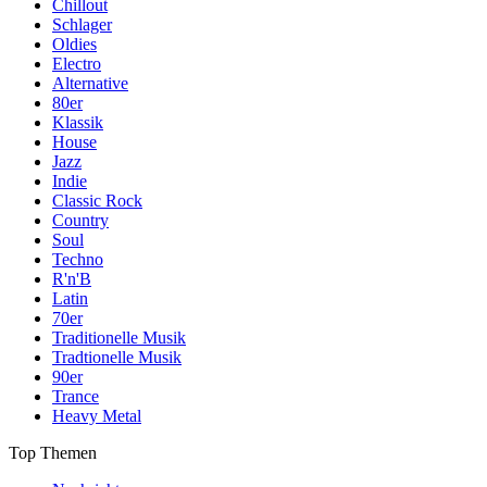
Chillout
Schlager
Oldies
Electro
Alternative
80er
Klassik
House
Jazz
Indie
Classic Rock
Country
Soul
Techno
R'n'B
Latin
70er
Traditionelle Musik
Tradtionelle Musik
90er
Trance
Heavy Metal
Top Themen