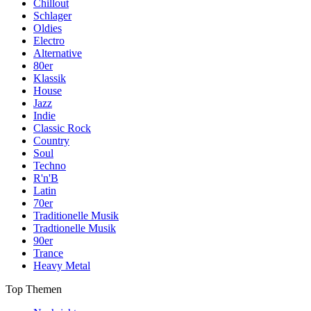
Chillout
Schlager
Oldies
Electro
Alternative
80er
Klassik
House
Jazz
Indie
Classic Rock
Country
Soul
Techno
R'n'B
Latin
70er
Traditionelle Musik
Tradtionelle Musik
90er
Trance
Heavy Metal
Top Themen